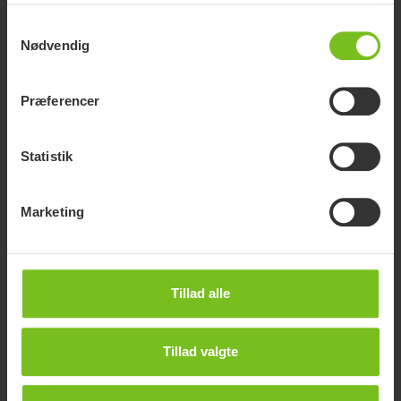
Samtykkevalg
Nødvendig
Præferencer
Statistik
Marketing
Tillad alle
Tillad valgte
Molift Air 200
Optimal til brug i plejeboliger, i hjemmeplejen og på