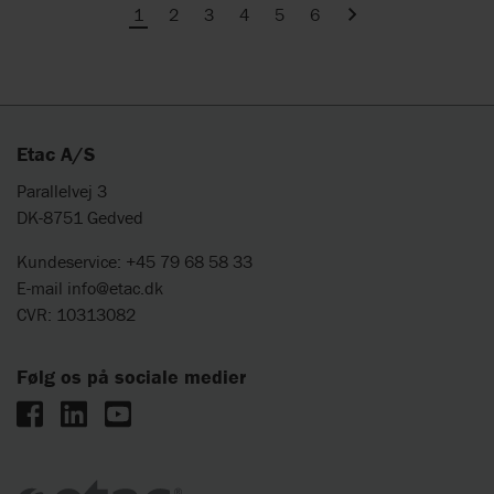
1
2
3
4
5
6
Next
Etac A/S
Parallelvej 3
DK-8751 Gedved
Kundeservice: +45 79 68 58 33
E-mail
info@etac.dk
CVR: 10313082
Følg os på sociale medier