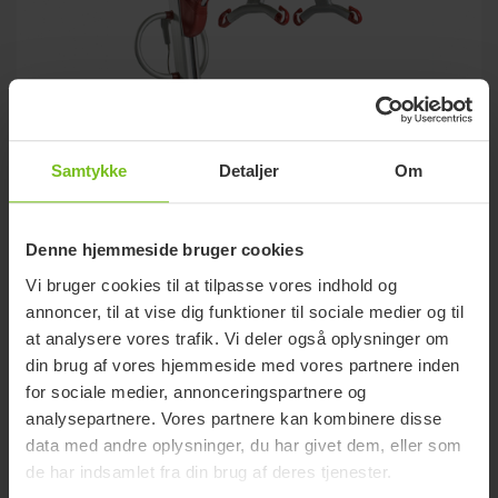
Samtykke
Detaljer
Om
Denne hjemmeside bruger cookies
Vi bruger cookies til at tilpasse vores indhold og
annoncer, til at vise dig funktioner til sociale medier og til
at analysere vores trafik. Vi deler også oplysninger om
Molift Partner 255
din brug af vores hjemmeside med vores partnere inden
for sociale medier, annonceringspartnere og
Flagskibet blandt Molifts mobile lifte
analysepartnere. Vores partnere kan kombinere disse
data med andre oplysninger, du har givet dem, eller som
de har indsamlet fra din brug af deres tjenester.