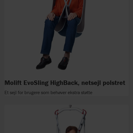
Molift EvoSling HighBack, netsejl polstret
Et sejl for brugere som behøver ekstra støtte