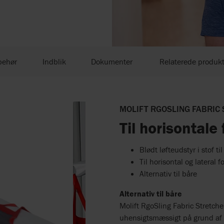
behør
Indblik
Dokumenter
Relaterede produkt
MOLIFT RGOSLING FABRIC 
Til horisontale 
Blødt løfteudstyr i stof ti
Til horisontal og lateral f
Alternativ til båre
Alternativ til båre
Molift RgoSling Fabric Stretcher 
uhensigtsmæssigt på grund af 