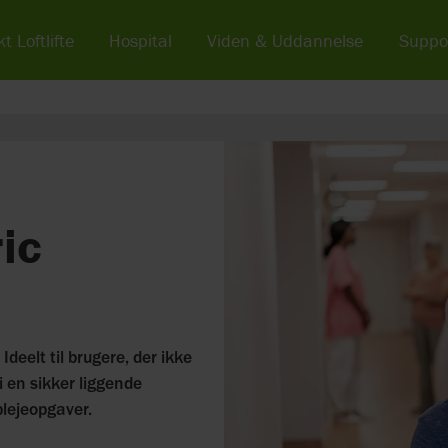
t Loftlifte
Hospital
Viden & Uddannelse
Suppo
ic
Ideelt til brugere, der ikke
i en sikker liggende
plejeopgaver.