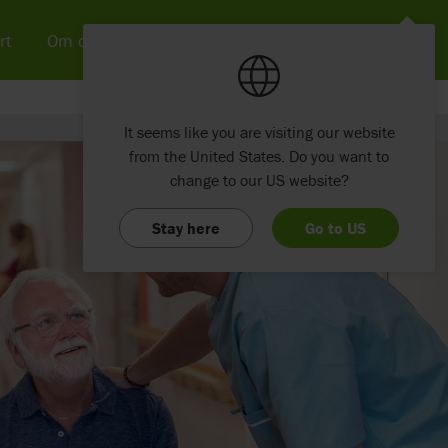
rt
Om os
Nyheder & SoMe
Kontakt
It seems like you are visiting our website
from the United States. Do you want to
change to our US website?
Stay here
Go to US