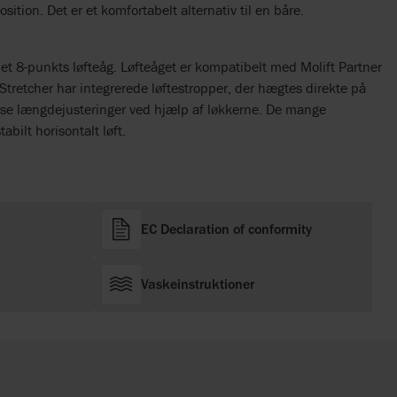
sition. Det er et komfortabelt alternativ til en båre.
et 8-punkts løfteåg. Løfteåget er kompatibelt med Molift Partner
c Stretcher har integrerede løftestropper, der hægtes direkte på
sse længdejusteringer ved hjælp af løkkerne. De mange
abilt horisontalt løft.
EC Declaration of conformity
Vaskeinstruktioner