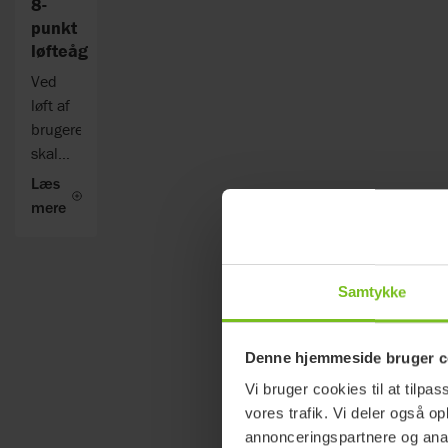
8-
bruger.
punkt
løfteåg
Ved
løft af
brugeren
skal
der
Læs
benyttes
mere
8-
punkt
løfteåg.
Samtykke
Dette
giver et
stabilt
Denne hjemmeside bruger c
horisontalt
Vi bruger cookies til at tilpas
løft.
vores trafik. Vi deler også 
annonceringspartnere og anal