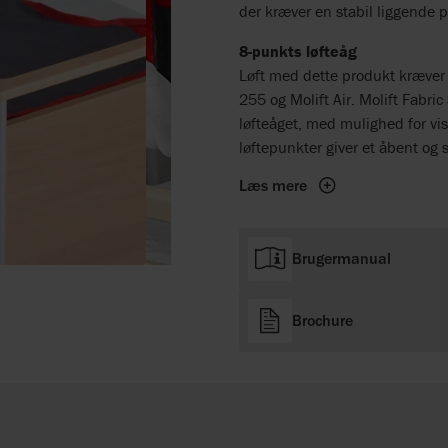
der kræver en stabil liggende po
8-punkts løfteåg
Løft med dette produkt kræver 
255 og Molift Air. Molift Fabri
løfteåget, med mulighed for vi
løftepunkter giver et åbent og st
Læs mere
Brugermanual
Brochure