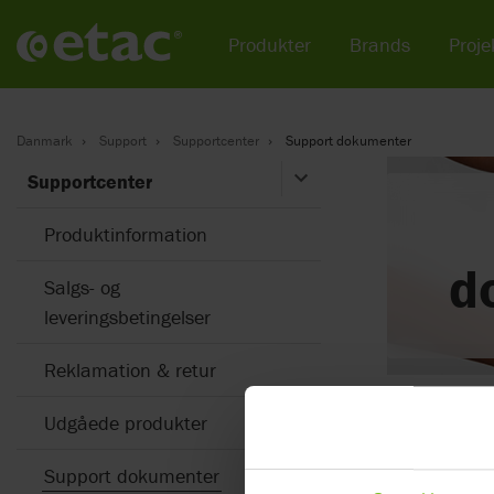
Produkter
Brands
Projek
Danmark
Support
Supportcenter
Support dokumenter
Supportcenter
Produktinformation
d
Salgs- og
leveringsbetingelser
Reklamation & retur
Barn og jun
Udgåede produkter
Kombinati
Support dokumenter