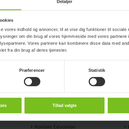
onsaftale
Førkøbs info
Detaljer
ugermanual
Test af toilethjæ
ookies
 den siddende stilling
se vores indhold og annoncer, til at vise dig funktioner til sociale
Forflytning
oplysninger om din brug af vores hjemmeside med vores partnere i
ysepartnere. Vores partnere kan kombinere disse data med andr
nfo
Periodisk inspekti
et fra din brug af deres tjenester.
onsaftale
Serviceinformati
onering
Immedia - instruk
Præferencer
Statistik
Viden
Ko
ies
Tillad valgte
Etac Education
Kontakt Education