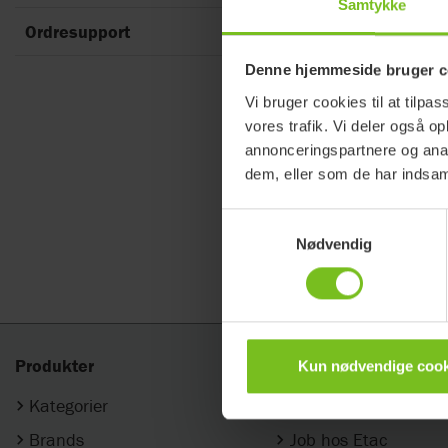
Kombinati
Samtykke
Ordresupport
Turtle Br
Denne hjemmeside bruger c
Måleskema
Vi bruger cookies til at tilpas
Kørestole
vores trafik. Vi deler også 
annonceringspartnere og anal
Førkøbs i
dem, eller som de har indsaml
Kombinati
Samtykkevalg
Rekonditi
Nødvendig
Produkter
Om os
Kun nødvendige cook
Kategorier
Om Etac
Brands
Job hos Etac