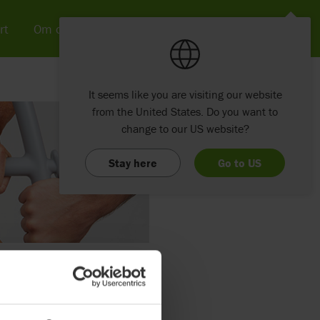
rt
Om os
Nyheder & SoMe
Kontakt
It seems like you are visiting our website
from the United States. Do you want to
change to our US website?
Stay here
Go to US
produkter