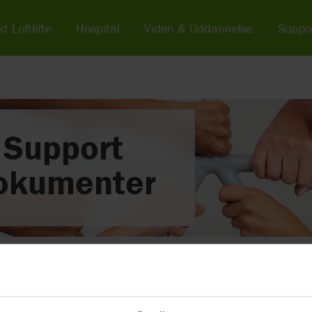
t Loftlifte
Hospital
Viden & Uddannelse
Suppo
Support
okumenter
ior
Bad & Toilet
oner stel og siddesystemer
Levetid hygiejne