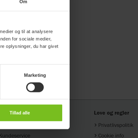
Om
lpemidler
 medier og til at analysere
nden for sociale medier,
e oplysninger, du har givet
on - Sejl
on
tioner for recycling
Marketing
ntakt
Love og regler
Tillad alle
Find din konsulent
Privatlivspolitik
Kundeservice
Cookie info