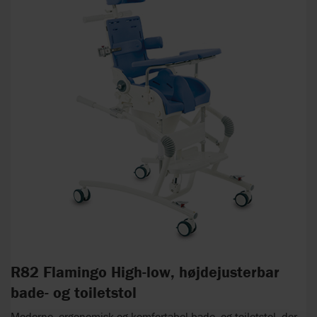
R82 Flamingo High-low, højdejusterbar
bade- og toiletstol
Moderne, ergonomisk og komfortabel bade- og toiletstol, der