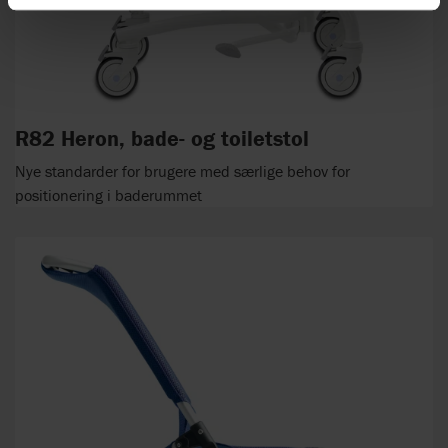
R82 Heron, bade- og toiletstol
Nye standarder for brugere med særlige behov for
positionering i baderummet