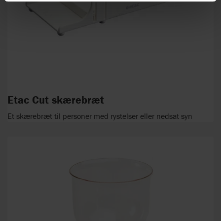
Etac Cut skærebræt
Et skærebræt til personer med rystelser eller nedsat syn