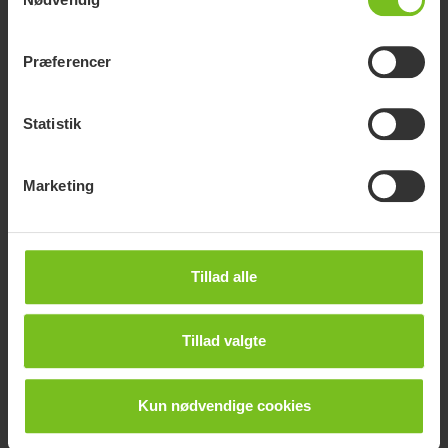
Præferencer
Etac Fix køkkenbræt
Statistik
Et køkkenbræt, der giver ekstra styrke og præcision ved
madlavning
Marketing
Tillad alle
Tillad valgte
Kun nødvendige cookies