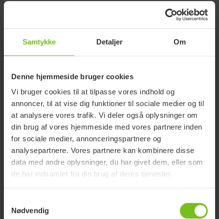
Konsulent/Fysioterapeut til Hospitaler
Line Bischoff
Samtykke
Detaljer
Om
APV-hjælpemidler indenfor forflytning,
Luftmadrasser til forflytning,
Bad- & toiletstole på hjul.
Denne hjemmeside bruger cookies
Vi bruger cookies til at tilpasse vores indhold og
Mail:
line.bischoff@etac.com
annoncer, til at vise dig funktioner til sociale medier og til
Sikker E-Mail: Nej
at analysere vores trafik. Vi deler også oplysninger om
Mobil:
54 55 49 87
din brug af vores hjemmeside med vores partnere inden
for sociale medier, annonceringspartnere og
analysepartnere. Vores partnere kan kombinere disse
data med andre oplysninger, du har givet dem, eller som
de har indsamlet fra din brug af deres tjenester.
Samtykkevalg
Nødvendig