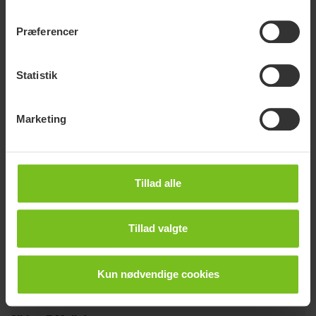
Præferencer
Statistik
Marketing
Tillad alle
Konsulent til Hospitaler & Hospicer
Kenneth Borst
Tillad valgte
Manuelle kørestole,
Bad & -toilet hjælpemidler.
Kun nødvendige cookies
Mail:
kenneth.borst@etac.com