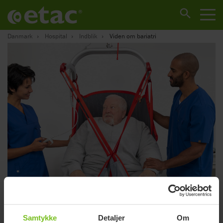
Danmark
Hospital
Indblik
Viden om bariatri
Samtykke
Detaljer
Om