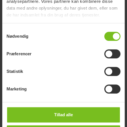
opfylde hverdagens behov i alle plejesituationer. Læs mere
analysepartnere. Vores partnere kan kombinere disse
om vores sortiment her.
data med andre oplysninger, du har givet dem, eller som
de har indsamlet fra din brug af deres tjenester.
Samtykkevalg
Nødvendig
Præferencer
Statistik
Marketing
Valg af det rigtige løfteåg
Hvad du skal overveje, ved valg af det rigtige løfteåg afhænger
af brugeren og løftesituationen. Læs mere her.
Tillad alle