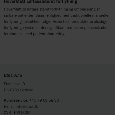
HoverMatt Luftassisteret forflytning
HoverMatt til luftassisteret forflytning og omplacering af
sårbare patienter. Sammenlignet med traditionelle manuelle
forflytningsteknikker, udgør HoverTech produkterne alsidige
forflytningssystemer, der signifikant reducerer personskader i
forbindelse med patienthåndtering.
Etac A/S
Parallelvej 3
DK-8751 Gedved
Kundeservice: +45 79 68 58 33
E-mail
info@etac.dk
CVR: 10313082