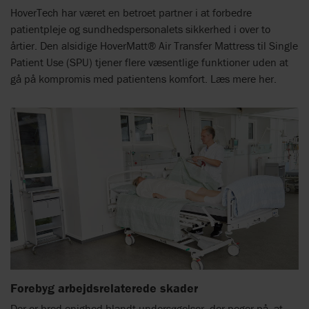
HoverTech har været en betroet partner i at forbedre
patientpleje og sundhedspersonalets sikkerhed i over to
årtier. Den alsidige HoverMatt® Air Transfer Mattress til Single
Patient Use (SPU) tjener flere væsentlige funktioner uden at
gå på kompromis med patientens komfort. Læs mere her.
Forebyg arbejdsrelaterede skader
Der er bred enighed blandt undersøgelser, der peger på, at