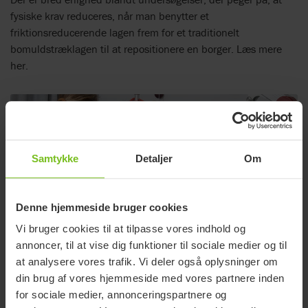
fysiske krav reduceres, når man benytter et
friktionsreducerende lagen frem for et traditionelt
bomuldstræklagen til at repositionere en borger. Læs mere
her.
Samtykke
Detaljer
Om
Denne hjemmeside bruger cookies
Vi bruger cookies til at tilpasse vores indhold og
annoncer, til at vise dig funktioner til sociale medier og til
at analysere vores trafik. Vi deler også oplysninger om
Oplev vores store sortiment i sejl
din brug af vores hjemmeside med vores partnere inden
Molift tilbyder et bredt udvalg af sejl. Alle udviklet til at
for sociale medier, annonceringspartnere og