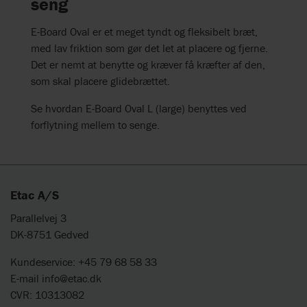
seng
E-Board Oval er et meget tyndt og fleksibelt bræt,
med lav friktion som gør det let at placere og fjerne.
Det er nemt at benytte og kræver få kræfter af den,
som skal placere glidebrættet.
Se hvordan E-Board Oval L (large) benyttes ved
forflytning mellem to senge.
Etac A/S
Parallelvej 3
DK-8751 Gedved
Kundeservice: +45 79 68 58 33
E-mail
info@etac.dk
CVR: 10313082