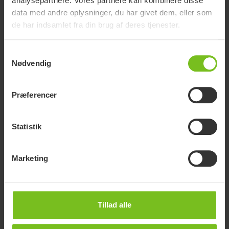
analysepartnere. Vores partnere kan kombinere disse
data med andre oplysninger, du har givet dem, eller som
Kombinationen af brættet med Glidevingen giver
de har indsamlet fra din brug af deres tjenester.
endnu lavere friktion og anbefales til brugere med
nedsat muskelstyrke, eller når overførslen involverer
Samtykkevalg
bar hud; for eksempel til og fra en brusestol.
Nødvendig
Montering af en Glidevinge på brættet gør det også
lettere for bruger at passere et kørestolshjul og
justere siddepositionen, når forflytningen afsluttes.
Præferencer
Gå til produkt
Statistik
Marketing
Tillad alle