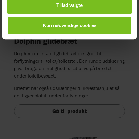
Tillad valgte
Kun nødvendige cookies
Dolphin glidebræt
Dolphin er et stabilt glidebræt designet til
forflytninger til toilet/toiletstol. Den runde udskæring
giver brugeren mulighed for at blive på brættet
under toiletbesøget.
Brættet har også udskæringer til kørestolshjulet så
det ligger stabilt under forflytninger.
Gå til produkt