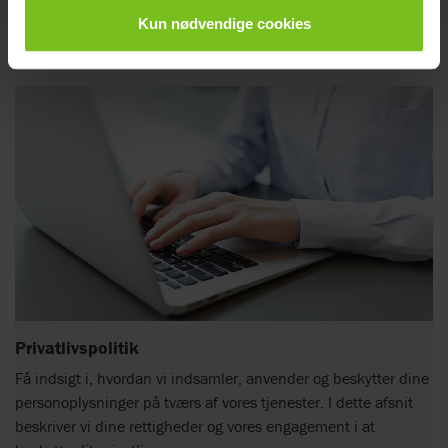
Kun nødvendige cookies
Mere information
Privatlivspolitik
Få indsigt i, hvordan vi indsamler, anvender og beskytter dine
personoplysninger på tværs af vores tjenester. I dette afsnit
beskriver vi dine rettigheder og vores engagement i at