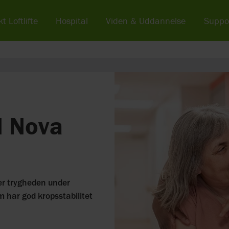
t Loftlifte
Hospital
Viden & Uddannelse
Suppo
l Nova
øger trygheden under
m har god kropsstabilitet