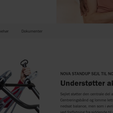
behør
Dokumenter
NOVA STANDUP SEJL TIL N
Understøtter ak
Sejlet støtter den centrale del 
Centreringsbånd og lomme lette
nedsat balance, men som i øvrig
ved forflytning fra siddende ti