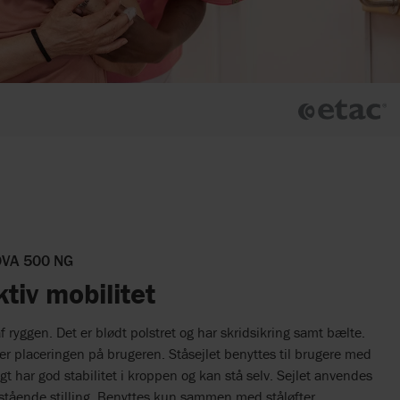
OVA 500 NG
tiv mobilitet
af ryggen. Det er blødt polstret og har skridsikring samt bælte.
r placeringen på brugeren. Ståsejlet benyttes til brugere med
t har god stabilitet i kroppen og kan stå selv. Sejlet anvendes
l stående stilling. Benyttes kun sammen med ståløfter.