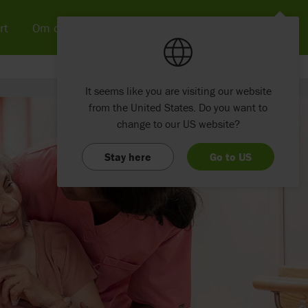
rt
Om os
Nyheder & SoMe
Kontakt
It seems like you are visiting our website
from the United States. Do you want to
change to our US website?
Stay here
Go to US