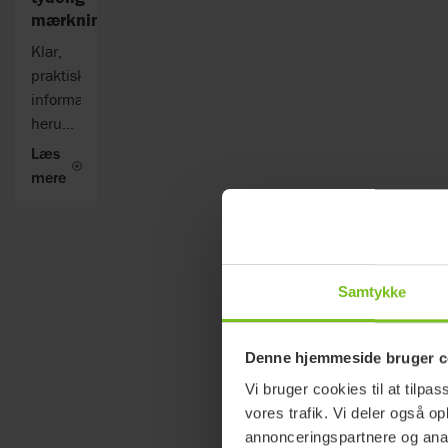
mærkning
Klar,
praktisk
information,
herunder
vaskeanvisninger
Læs
og
mere
tekniske
oplysninger,
findes
på en
tydeligt
Samtykke
synlig
etiket
Denne hjemmeside bruger c
på
bagsiden
Vi bruger cookies til at tilpas
af
vores trafik. Vi deler også 
løftesejlet.
annonceringspartnere og anal