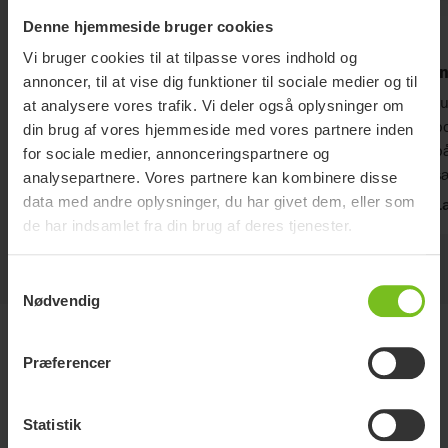
Denne hjemmeside bruger cookies
Vi bruger cookies til at tilpasse vores indhold og
Forbedret oplevelse
I
annoncer, til at vise dig funktioner til sociale medier og til
Vingerne er designet til at bringe brugeren tættere
J
at analysere vores trafik. Vi deler også oplysninger om
på genstande, hvilket letter rækkevidden og gør
po
din brug af vores hjemmeside med vores partnere inden
forflytninger nemmere. Samtidig med giver de
på
for sociale medier, annonceringspartnere og
enestående stabilitet, hvilket giver unge brugere
sæ
analysepartnere. Vores partnere kan kombinere disse
mulighed for at navigere i deres verden med større
p
data med andre oplysninger, du har givet dem, eller som
Læs mere
L
selvtillid. De invendige rustfri stålkomponenter sikrer
ve
de har indsamlet fra din brug af deres tjenester.
beskyttelse mod miljøet i hele stolens levetid.
ty
fu
Samtykkevalg
og
Nødvendig
Varianter og detaljer
Præferencer
Bagerste
Forreste
Godkendt
Statistik
sædehøjde
Cambervinkel
sædehøjde
til
R