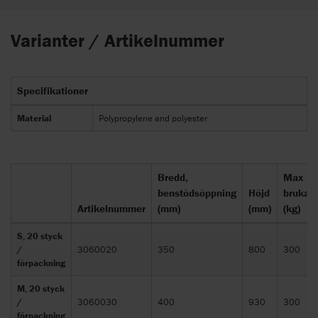
Varianter / Artikelnummer
Specifikationer
Material
Polypropylene and polyester
Bredd,
Max
benstödsöppning
Höjd
brukarv
Artikelnummer
(mm)
(mm)
(kg)
S, 20 styck
/
3060020
350
800
300
förpackning
M, 20 styck
/
3060030
400
930
300
förpackning