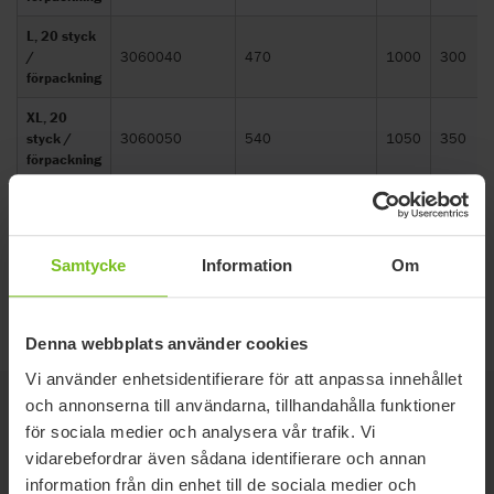
L, 20 styck
/
3060040
470
1000
300
förpackning
XL, 20
styck /
3060050
540
1050
350
förpackning
XXL, 10
styck /
3060060
600
1100
350
förpackning
Samtycke
Information
Om
Storleksguide
Denna webbplats använder cookies
Vi använder enhetsidentifierare för att anpassa innehållet
och annonserna till användarna, tillhandahålla funktioner
Tillbehör
för sociala medier och analysera vår trafik. Vi
vidarebefordrar även sådana identifierare och annan
information från din enhet till de sociala medier och