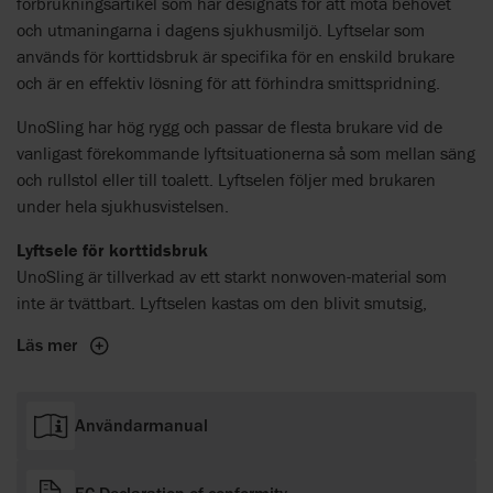
förbrukningsartikel som har designats för att möta behovet
och utmaningarna i dagens sjukhusmiljö. Lyftselar som
används för korttidsbruk är specifika för en enskild brukare
och är en effektiv lösning för att förhindra smittspridning.
UnoSling har hög rygg och passar de flesta brukare vid de
vanligast förekommande lyftsituationerna så som mellan säng
och rullstol eller till toalett. Lyftselen följer med brukaren
under hela sjukhusvistelsen.
Lyftsele för korttidsbruk
UnoSling är tillverkad av ett starkt nonwoven-material som
inte är tvättbart. Lyftselen kastas om den blivit smutsig,
Läs mer
Användarmanual