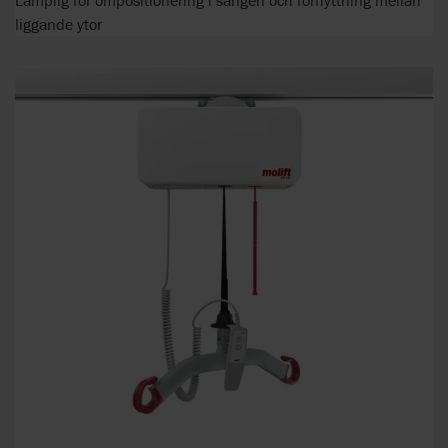
Lämplig för ompositionering i sängen och förflyttning mellan
liggande ytor