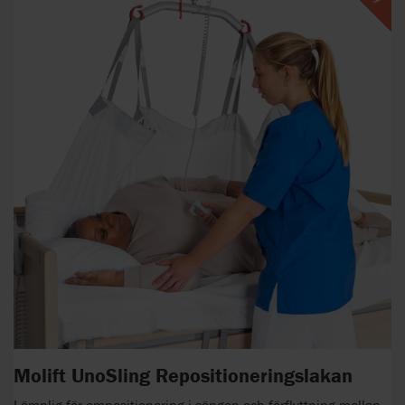
Molift UnoSling Repositioneringslakan