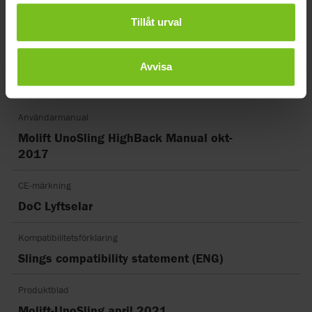
Tillåt urval
Typ av dokument
Val av dokument
Avvisa
Rensa filter
Användarmanual
Molift UnoSling HighBack Manual okt-
2017
CE-märkning
DoC Lyftselar
Kompatibilitetsförklaring
Slings compatibility statement (ENG)
Produktblad
Molift-UnoSling april 2021