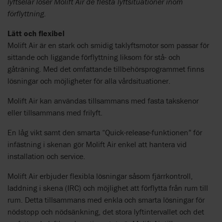
lyftselar löser Molift Air de flesta lyftsituationer inom
förflyttning.
Lätt och flexibel
Molift Air är en stark och smidig taklyftsmotor som passar för
sittande och liggande förflyttning liksom för stå- och
gåträning. Med det omfattande tillbehörsprogrammet finns
lösningar och möjligheter för alla vårdsituationer.
Molift Air kan användas tillsammans med fasta takskenor
eller tillsammans med frilyft.
En låg vikt samt den smarta “Quick-release-funktionen” för
infästning i skenan gör Molift Air enkel att hantera vid
installation och service.
Molift Air erbjuder flexibla lösningar såsom fjärrkontroll,
laddning i skena (IRC) och möjlighet att förflytta från rum till
rum. Detta tillsammans med enkla och smarta lösningar för
nödstopp och nödsänkning, det stora lyftintervallet och det