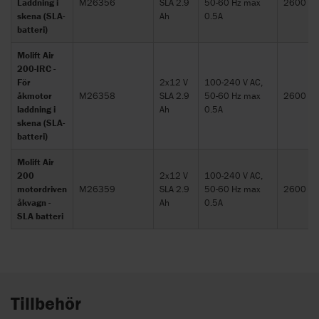
Laddning i
M26356
SLA 2.9
50-60 Hz max
2600
skena (SLA-
Ah
0.5A
batteri)
Molift Air
200-IRC -
För
2x12 V
100-240 V AC,
åkmotor
M26358
SLA 2.9
50-60 Hz max
2600
laddning i
Ah
0.5A
skena (SLA-
batteri)
Molift Air
200
2x12 V
100-240 V AC,
motordriven
M26359
SLA 2.9
50-60 Hz max
2600
åkvagn -
Ah
0.5A
SLA batteri
Tillbehör