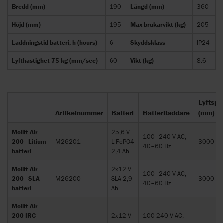
Bredd (mm)
190
Längd (mm)
360
Höjd (mm)
195
Max brukarvikt (kg)
205
Laddningstid batteri, h (hours)
6
Skyddsklass
IP24
Lyfthastighet 75 kg (mm/sec)
60
Vikt (kg)
8.6
Lyftspa
Artikelnummer
Batteri
Batteriladdare
(mm)
Molift Air
25,6 V
100–240 V AC,
200 - Litium
M26201
LiFePO4
3000
40–60 Hz
batteri
2,4 Ah
Molift Air
2x12 V
100–240 V AC,
200 - SLA
M26200
SLA 2,9
3000
40–60 Hz
batteri
Ah
Molift Air
200-IRC -
2x12 V
100-240 V AC,