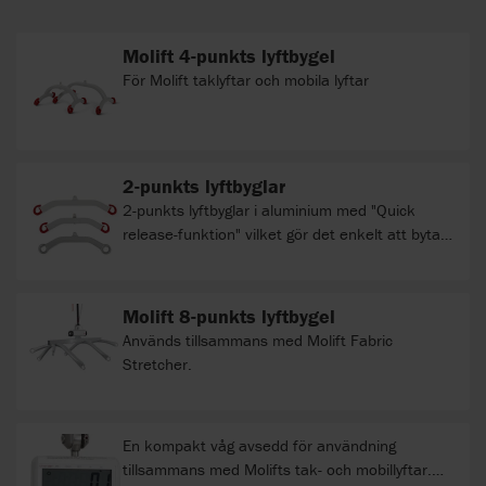
Molift 4-punkts lyftbygel
För Molift taklyftar och mobila lyftar
2-punkts lyftbyglar
2-punkts lyftbyglar i aluminium med "Quick
release-funktion" vilket gör det enkelt att byta
lyftbygel. Bredden på byglarna är Small 350 mm,
Medium 450 mm och Large 550 mm. Max
brukarvikt (SWL) 300 kg.
Molift 8-punkts lyftbygel
Används tillsammans med Molift Fabric
Stretcher.
En kompakt våg avsedd för användning
tillsammans med Molifts tak- och mobillyftar.