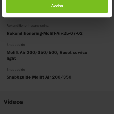
Avvisa
Produktblad
Molift Air 200-205-300-350
Rekonditioneringsanvisning
Rekonditionering-Molift-Air-25-07-02
Snabbguide
Molift Air 200/350/500, Reset service
light
Snabbguide
Snabbguide Molift Air 200/350
Videos