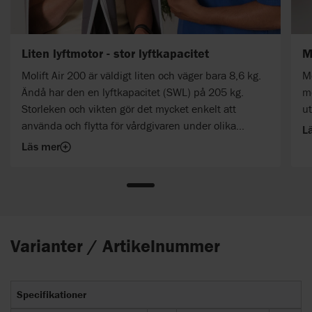
Liten lyftmotor - stor lyftkapacitet
M
Molift Air 200 är väldigt liten och väger bara 8,6 kg.
Me
Ändå har den en lyftkapacitet (SWL) på 205 kg.
mo
Storleken och vikten gör det mycket enkelt att
ut
använda och flytta för vårdgivaren under olika
L
förflyttningssituationer.
Läs mer
Varianter / Artikelnummer
Specifikationer