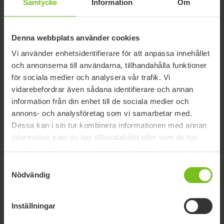
Samtycke
Information
Om
Nedladdning av manualer är endast avsedda för lämpligt ändamål.
Produkterna kan komma att ändras utan föregående meddelande.
Läsarens diskretion rekommenderas att säkerställa
Denna webbplats använder cookies
överensstämmelse med produktversion och artikelnummer samt
Vi använder enhetsidentifierare för att anpassa innehållet
lämplig översättning.
och annonserna till användarna, tillhandahålla funktioner
Typ av dokument
för sociala medier och analysera vår trafik. Vi
vidarebefordrar även sådana identifierare och annan
Val av dokument
information från din enhet till de sociala medier och
annons- och analysföretag som vi samarbetar med.
Rensa filter
Dessa kan i sin tur kombinera informationen med annan
information som du har tillhandahållit eller som de har
Användarmanual
samlat in när du har använt deras tjänster.
4WayGlide
Samtyckesval
Nödvändig
CE-märkning
DOC 57080121006LU.pdf
Inställningar
Kortinstruktion