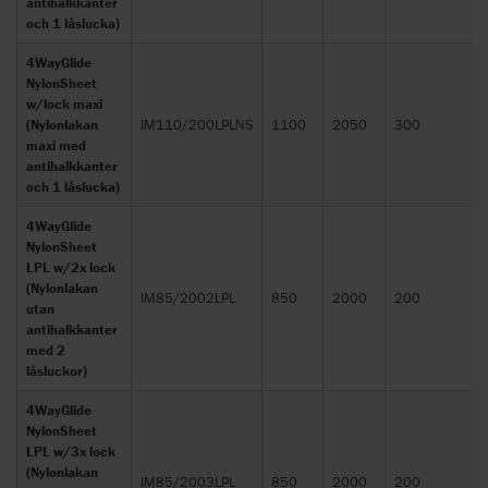
antihalkkanter
och 1 låslucka)
4WayGlide
NylonSheet
w/lock maxi
(Nylonlakan
IM110/200LPLNS
1100
2050
300
maxi med
antihalkkanter
och 1 låslucka)
4WayGlide
NylonSheet
LPL w/2x lock
(Nylonlakan
IM85/2002LPL
850
2000
200
utan
antihalkkanter
med 2
låsluckor)
4WayGlide
NylonSheet
LPL w/3x lock
(Nylonlakan
IM85/2003LPL
850
2000
200