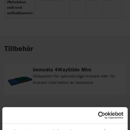
(Nylonlakan
midi med
antihalkkanter)
Tillbehör
Immedia 4WayGlide Mini
Glidsystem för självständiga brukare eller för
brukare med behov av assistans
Dokument