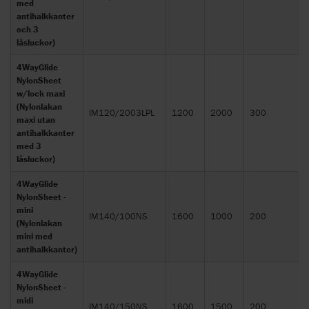
med
antihalkkanter
och 3
låsluckor)
4WayGlide
NylonSheet
w/lock maxi
(Nylonlakan
IM120/2003LPL
1200
2000
300
maxi utan
antihalkkanter
med 3
låsluckor)
4WayGlide
NylonSheet -
mini
IM140/100NS
1600
1000
200
(Nylonlakan
mini med
antihalkkanter)
4WayGlide
NylonSheet -
midi
IM140/150NS
1600
1500
200