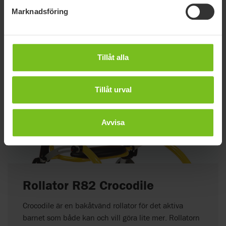
Marknadsföring
Tillåt alla
Tillåt urval
Avvisa
Rollator R82 Crocodile
Crocodile är en bakåtvänd rollator för det aktiva
barnet som både kan och vill göra lite mer. Rollatorn