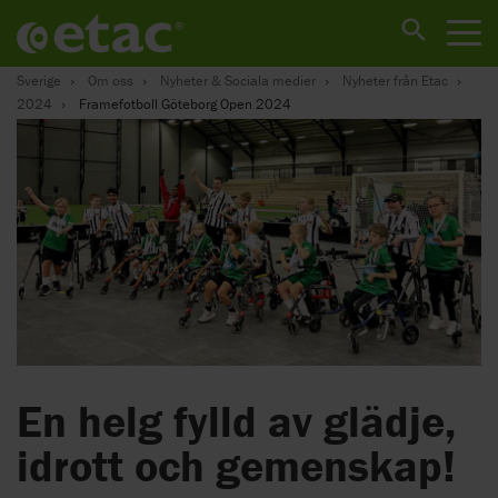
Sverige
Om oss
Nyheter & Sociala medier
Nyheter från Etac
2024
Framefotboll Göteborg Open 2024
En helg fylld av glädje,
idrott och gemenskap!