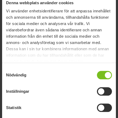
Denna webbplats använder cookies
Stockholm Framefotboll på deras resa. Framefotboll är så
mycket mer än en sport – det är en möjlighet att få vara aktiv,
Vi använder enhetsidentifierare för att anpassa innehållet
känna delaktighet och få uppleva glädjen inom fotbollen.
och annonserna till användarna, tillhandahålla funktioner
för sociala medier och analysera vår trafik. Vi
Ett stort grattis till Stockholm Framefotboll för en fantastiska
vidarebefordrar även sådana identifierare och annan
insats under turneringen!
information från din enhet till de sociala medier och
annons- och analysföretag som vi samarbetar med.
Gör som vi och stötta klubben du också! Besök
Dessa kan i sin tur kombinera informationen med annan
klubbens
hemsida
för mer info och följ de på
information som du har tillhandahållit eller som de har
Facebook
och
Instagram
.
samlat in när du har använt deras tjänster.
Tillsammans skapar vi möjligheter!
Samtyckesval
Nödvändig
Inställningar
Statistik