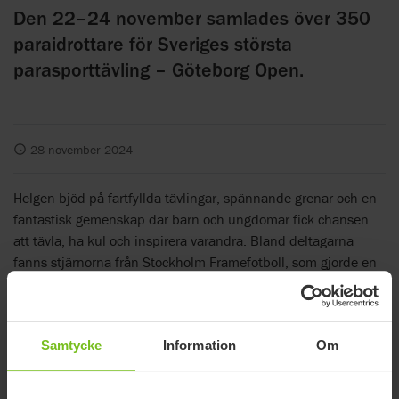
Den 22–24 november samlades över 350
paraidrottare för Sveriges största
parasporttävling – Göteborg Open.
28 november 2024
Helgen bjöd på fartfyllda tävlingar, spännande grenar och en
fantastisk gemenskap där barn och ungdomar fick chansen
att tävla, ha kul och inspirera varandra. Bland deltagarna
fanns stjärnorna från Stockholm Framefotboll, som gjorde en
strålande insats i framefotboll-turneringen. En sport som
utövas med hjälp av en bakåtvänd rollator, i många fall den
bakåtvända rollatorn
R82 Crocodile
.
Samtycke
Information
Om
Stolt sponsor
Som stolt sponsor är vi på Etac otroligt glada över att få följa