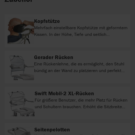
Kopfstütze
Mehrfach einstellbare Kopfstütze mit geformtem
Kissen. In der Höhe, Tiefe und seitlich
einstellbar. Komplett mit Halterung.
Gerader Rücken
Eine Rückenlehne, die es ermöglicht, den Stuhl
bündig an der Wand zu platzieren und perfekt
über der Toilettensitzöffnung zu positionieren.
Verringert den Abstand zwischen der Vorderseite
der Sitzöffnung und der Wand um 70 mm (im
Swift Mobil-2 XL-Rücken
Vergleich zu einem Standard Swift Mobil mit
Für größere Benutzer, die mehr Platz für Rücken
einem stärker abgewinkelten Rückenrahmen).
und Schultern brauchen. Erhöht die Sitzbreite
Kompatibel mit allen Swift Mobil
zwischen den Armlehnen um 60 mm auf eine
Standardmodellen (nicht für Swift Mobil Tilt
Gesamtbreite von 480/540/600 mm. Der XL-
Varianten).
Rücken passt nicht zum Swift Mobil Tilt-2.
Seitenpelotten