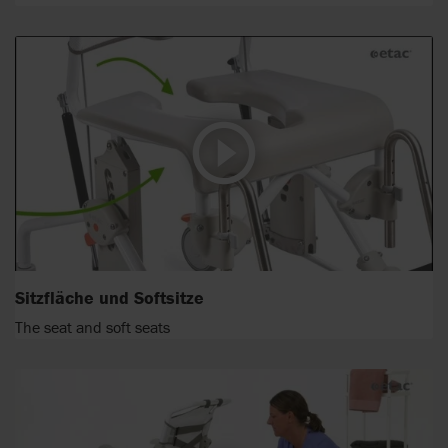
Sitzfläche und Softsitze
The seat and soft seats