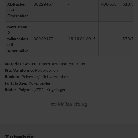
XL-Rücken
80229467
-
400-550
610/64
und
Eimerhalter
Swift Mobil-
2,
teilmontiert
80229477
18.46.01.2016
-
570/58
mit
Eimerhalter
Material:
Gestell:
Pulverbeschichteter Stahl
Sitz/Armlehne:
Polypropylen
Rücken:
Polyester/ Klettverschluss
Fußplatten:
Polypropylen
Räder:
Polyamid/TPE, Kugellager
Maßanleitung
Zubehör