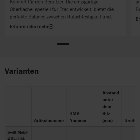
Komfort für den Benutzer. Die einzigartige
a
Oberfläche, speziell für Etac entwickelt, bietet die
Br
perfekte Balance zwischen Rutschfestigkeit und
E
Hygiene.
Erfahren Sie mehr
Varianten
Abstand
unter
dem
HMV-
Sitz
Artikelnummer
Nummer
(mm)
Breite 
Swift Mobil-
2 XL, inkl.