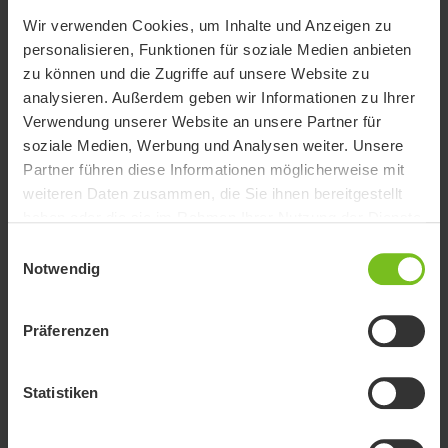
Filter für Dokumente
Wir verwenden Cookies, um Inhalte und Anzeigen zu
personalisieren, Funktionen für soziale Medien anbieten
Filter löschen
zu können und die Zugriffe auf unsere Website zu
analysieren. Außerdem geben wir Informationen zu Ihrer
Anweisungen zur Wiederaufbereitung
Verwendung unserer Website an unsere Partner für
78320J_Rekond Sw Mob_sv_en_ty.pdf
soziale Medien, Werbung und Analysen weiter. Unsere
Partner führen diese Informationen möglicherweise mit
Benutzerhandbuch
weiteren Daten zusammen, die Sie ihnen bereitgestellt
Etac Swift Mobil-2
haben oder die sie im Rahmen Ihrer Nutzung der Dienste
gesammelt haben.
Einwilligungsauswahl
EC Konformitätserklärung
Notwendig
Konformitätserklärung - Swift Mobil-2
Präferenzen
Ersatzteilliste
Etac Swift Mobil-2
Statistiken
Kurzanleitung
Swift Mobil-2