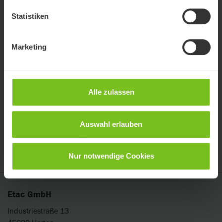
Statistiken
Marketing
Alle zulassen
Klaxon Twist
Auswahl erlauben
Mobilität neu definiert! Egal, wo Sie hin möchten.
Nur notwendige Cookies
Etac GmbH
Industriestraße 13