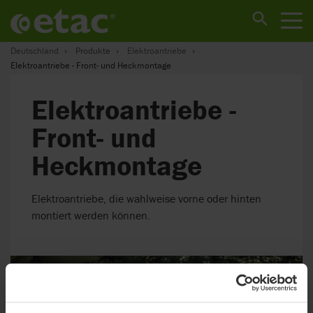
Deutschland
Produkte
Elektroantriebe
Elektroantriebe - Front- und Heckmontage
Elektroantriebe -
Front- und
Heckmontage
Elektroantriebe, die wahlweise vorne oder hinten
montiert werden können.