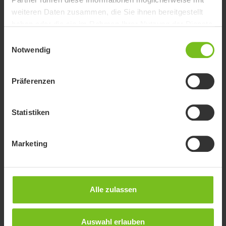
Elektroantriebe, die an der Rückseite des Rollstuhls montiert
weiteren Daten zusammen, die Sie ihnen bereitgestellt
werden und ihn in einen motorisierten Begleiter verwandeln.
haben oder die sie im Rahmen Ihrer Nutzung der Dienste
gesammelt haben.
Einwilligungsauswahl
Notwendig
Präferenzen
Statistiken
Marketing
Alle zulassen
Auswahl erlauben