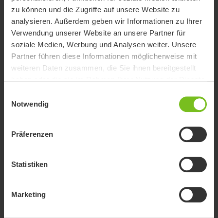
zu können und die Zugriffe auf unsere Website zu
analysieren. Außerdem geben wir Informationen zu Ihrer
Verwendung unserer Website an unsere Partner für
soziale Medien, Werbung und Analysen weiter. Unsere
Partner führen diese Informationen möglicherweise mit
weiteren Daten zusammen, die Sie ihnen bereitgestellt
haben oder die sie im Rahmen Ihrer Nutzung der Dienste
gesammelt haben.
Einwilligungsauswahl
Notwendig
Präferenzen
Zusätzliche Gewichte
Zusätzliche Gewichte: 2 + 2 kg. Ideal zur Erhöhung der
Statistiken
Traktion auf dem Boden.
Marketing
Neu