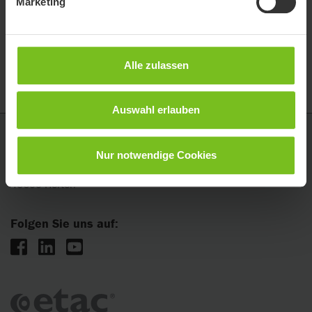
Marketing
FATWHEELS-01-
12 mm Achse
7.690
12 axle
12
12,7 mm
FATW-01-12.7
-
12.7 (1/2”) axle
Achse
Alle zulassen
Auswahl erlauben
Etac GmbH
Nur notwendige Cookies
Industriestraße 13
45699 Herten
Folgen Sie uns auf: