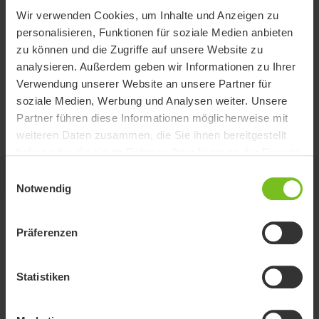
Wir verwenden Cookies, um Inhalte und Anzeigen zu
personalisieren, Funktionen für soziale Medien anbieten
“Fat wheel” Montage-
zu können und die Zugriffe auf unsere Website zu
Set
analysieren. Außerdem geben wir Informationen zu Ihrer
Verwendung unserer Website an unsere Partner für
soziale Medien, Werbung und Analysen weiter. Unsere
“Fat wheels” für Rollstühle, um das volle Erlebnis zu
Partner führen diese Informationen möglicherweise mit
genießen.
weiteren Daten zusammen, die Sie ihnen bereitgestellt
haben oder die sie im Rahmen Ihrer Nutzung der Dienste
gesammelt haben.
Einwilligungsauswahl
Auf dieser Seite
Notwendig
Varianten
Präferenzen
Statistiken
Gewicht
Radgröße
Artikelnummer
(kg)
(mm)