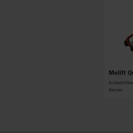
Molift Q
Aufstehlifte
Beinen