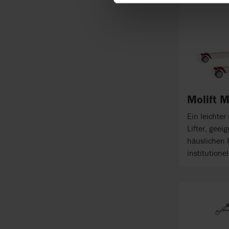
Molift 
Ein leichte
Lifter, geei
häuslichen 
institutione