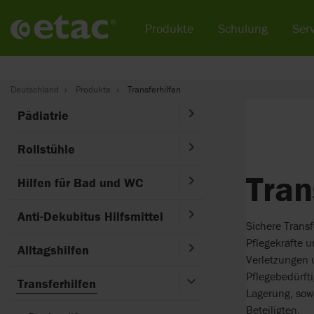
Produkte
Schulung
Serv
Deutschland
Produkte
Transferhilfen
Pädiatrie
Rollstühle
Tran
Hilfen für Bad und WC
Anti-Dekubitus Hilfsmittel
Sichere Transf
Pflegekräfte u
Alltagshilfen
Verletzungen 
Pflegebedürfti
Transferhilfen
Lagerung, sowi
Beteiligten.