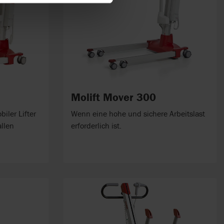
Molift Mover 300
biler Lifter
Wenn eine hohe und sichere Arbeitslast
allen
erforderlich ist.