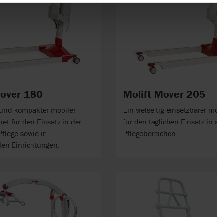
Mover 180
Molift Mover 205
r und kompakter mobiler
Ein vielseitig einsetzbarer mo
gnet für den Einsatz in der
für den täglichen Einsatz in 
Pflege sowie in
Pflegebereichen.
llen Einrichtungen.