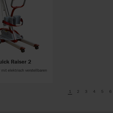
uick Raiser 2
r mit elektrisch verstellbaren
1
2
3
4
5
6