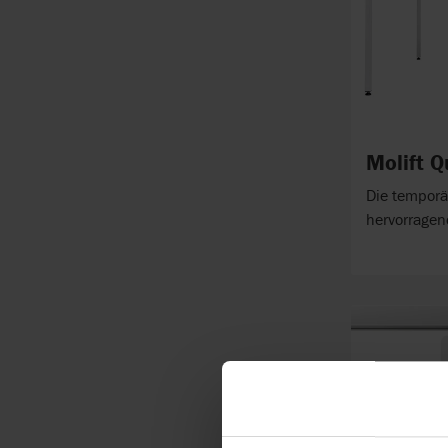
Molift Q
Die temporä
hervorragend