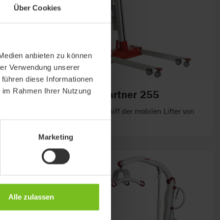
Über Cookies
 Medien anbieten zu können
hrer Verwendung unserer
 führen diese Informationen
ie im Rahmen Ihrer Nutzung
Molift Partner 255
Das Flaggschiff der mobilen Lifter von
Molift
Marketing
Alle zulassen