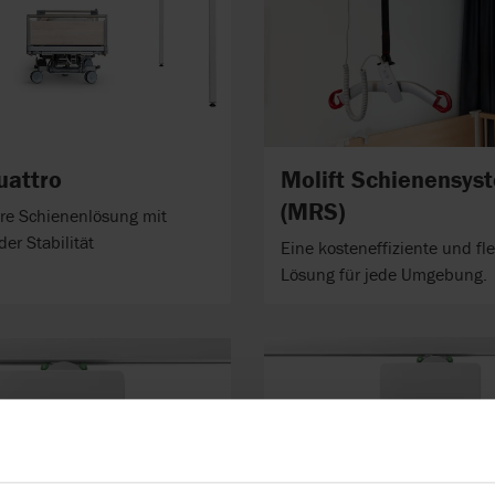
uattro
Molift Schienensys
(MRS)
re Schienenlösung mit
er Stabilität
Eine kosteneffiziente und fle
Lösung für jede Umgebung.