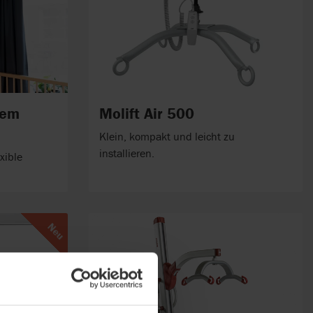
tem
Molift Air 500
Klein, kompakt und leicht zu
installieren.
xible
Neu