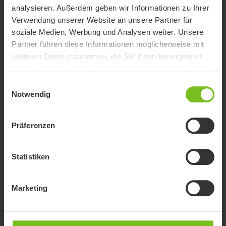
analysieren. Außerdem geben wir Informationen zu Ihrer
Verwendung unserer Website an unsere Partner für
soziale Medien, Werbung und Analysen weiter. Unsere
Etac Flex Haltegriffe
Partner führen diese Informationen möglicherweise mit
weiteren Daten zusammen, die Sie ihnen bereitgestellt
Flexibilität, Design und Sicherheit.
haben oder die sie im Rahmen Ihrer Nutzung der Dienste
gesammelt haben.
Einwilligungsauswahl
Notwendig
Präferenzen
Statistiken
Marketing