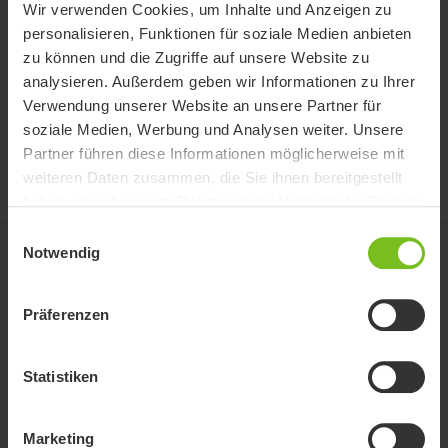
Wir verwenden Cookies, um Inhalte und Anzeigen zu
personalisieren, Funktionen für soziale Medien anbieten
Standard
zu können und die Zugriffe auf unsere Website zu
analysieren. Außerdem geben wir Informationen zu Ihrer
Querträgerverbindung
Verwendung unserer Website an unsere Partner für
soziale Medien, Werbung und Analysen weiter. Unsere
Kompletter Querträgerverbinder in drei verschiedenen Längen
Partner führen diese Informationen möglicherweise mit
erhältlich.
weiteren Daten zusammen, die Sie ihnen bereitgestellt
haben oder die sie im Rahmen Ihrer Nutzung der Dienste
gesammelt haben.
Einwilligungsauswahl
Auf dieser Seite
Notwendig
Präferenzen
Varianten
Statistiken
Artikelnummer
Standard
LSTD-0000
Marketing