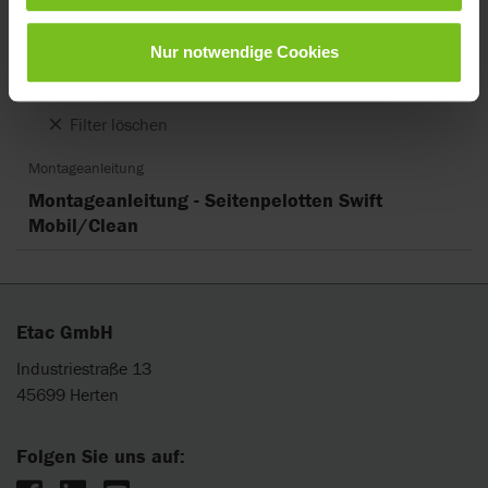
Dokumente
Nur notwendige Cookies
Filter für Dokumente
Filter löschen
Montageanleitung
Montageanleitung - Seitenpelotten Swift
Mobil/Clean
Etac GmbH
Industriestraße 13
45699 Herten
Folgen Sie uns auf: