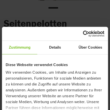
Seitenpelotten
Komfortable und verstellbare Seitenpelotten für mehr
Stabilität. Nicht in Kombination mit Rückenbezug
verwendbar.
Zustimmung
Details
Über Cookies
Erfahren Sie mehr
Diese Webseite verwendet Cookies
Wir verwenden Cookies, um Inhalte und Anzeigen zu
Reinigungshinweise/CE-Kennzeichnung
personalisieren, Funktionen für soziale Medien anbieten
zu können und die Zugriffe auf unsere Website zu
analysieren. Außerdem geben wir Informationen zu Ihrer
Verwendung unserer Website an unsere Partner für
Auf dieser Seite
soziale Medien, Werbung und Analysen weiter. Unsere
Partner führen diese Informationen möglicherweise mit