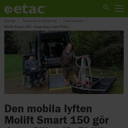
Sverige
Kunskap & Utbildning
Case stories
Molift Smart 150 - Case story med Phillip
Den mobila lyften
Molift Smart 150 gör