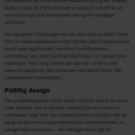
kännetecknas av fortskridande muskelförtvining och svaghet.
Detta innebär att Phillip behöver en eldriven rullstol för att
kunna röra sig samt assistansutrustning för vardagliga
aktiviteter.
När det gäller förflyttningar har han stor nytta av Molift Smart
150, en marknadsledande mobil lyft från Etac. Eftersom hans
familj reser regelbundet i samband med Duchenne-
konferenser, kan Janet smidigt lyfta Phillip i en mängd olika
situationer. Från säng, toalett och stol kan Janet minska
risken för skador för dem båda tack vare Molift Smart 150
prestanda och tillförlitlighet.
Pålitlig design
Den prisbelönta lyften Molift Smart 150 från Etac är en av de
mest robusta, men ändå lätta, mobila lyftar som finns på
marknaden idag. Den har utformats på ett intelligent sätt för
att ge exceptionell transportbarhet och manövrerbarhet i en
mängd olika situationer – och möjliggör säkra lyft för