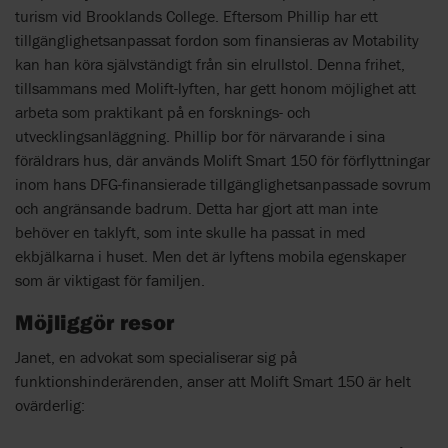
turism vid Brooklands College. Eftersom Phillip har ett
tillgänglighetsanpassat fordon som finansieras av Motability
kan han köra självständigt från sin elrullstol. Denna frihet,
tillsammans med Molift-lyften, har gett honom möjlighet att
arbeta som praktikant på en forsknings- och
utvecklingsanläggning. Phillip bor för närvarande i sina
föräldrars hus, där används Molift Smart 150 för förflyttningar
inom hans DFG-finansierade tillgänglighetsanpassade sovrum
och angränsande badrum. Detta har gjort att man inte
behöver en taklyft, som inte skulle ha passat in med
ekbjälkarna i huset. Men det är lyftens mobila egenskaper
som är viktigast för familjen.
Möjliggör resor
Janet, en advokat som specialiserar sig på
funktionshinderärenden, anser att Molift Smart 150 är helt
ovärderlig: