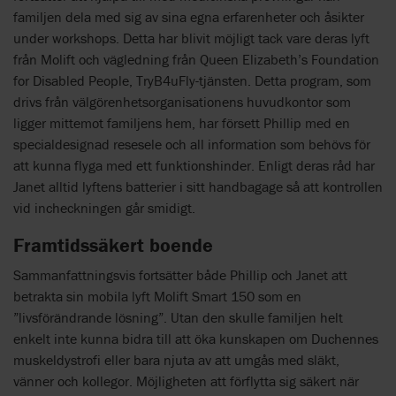
familjen dela med sig av sina egna erfarenheter och åsikter
under workshops. Detta har blivit möjligt tack vare deras lyft
från Molift och vägledning från Queen Elizabeth’s Foundation
for Disabled People, TryB4uFly-tjänsten. Detta program, som
drivs från välgörenhetsorganisationens huvudkontor som
ligger mittemot familjens hem, har försett Phillip med en
specialdesignad resesele och all information som behövs för
att kunna flyga med ett funktionshinder. Enligt deras råd har
Janet alltid lyftens batterier i sitt handbagage så att kontrollen
vid incheckningen går smidigt.
Framtidssäkert boende
Sammanfattningsvis fortsätter både Phillip och Janet att
betrakta sin mobila lyft Molift Smart 150 som en
”livsförändrande lösning”. Utan den skulle familjen helt
enkelt inte kunna bidra till att öka kunskapen om Duchennes
muskeldystrofi eller bara njuta av att umgås med släkt,
vänner och kollegor. Möjligheten att förflytta sig säkert när