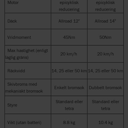
Motor
epicyklisk
epicyklisk
reducering
reducering
Däck
Allroad 12"
Allroad 14"
Vridmoment
45Nm
50Nm
Max hastighet (enligt
20 km/h
20 km/h
laglig gräns)
Räckvidd
14, 25 eller 50 km
14, 25 eller 50 km
Skivbroms med
Enkelt bromsok
Dubbelt bromsok
mekaniskt bromsok
Standard eller
Standard eller
Styre
tetra
tetra
Vikt (utan batteri)
8.8 kg
10.4 kg