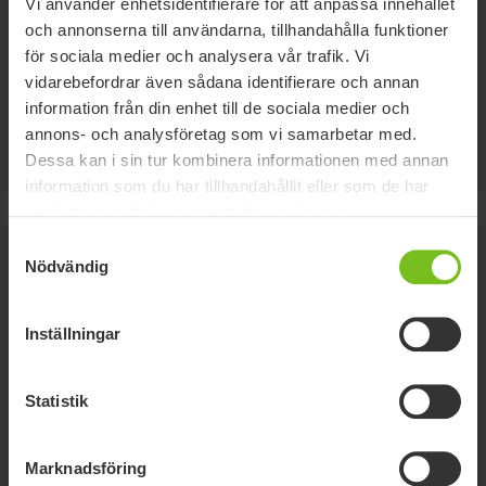
Vi använder enhetsidentifierare för att anpassa innehållet
System som ger tillfällig bromshjälp och förhindrar
och annonserna till användarna, tillhandahålla funktioner
att drivaggregatet rullar bakåt i backar, vilket
för sociala medier och analysera vår trafik. Vi
garanterar säkerheten och gör omstarten smidig och
vidarebefordrar även sådana identifierare och annan
enkel utan att behöva använda både gas- och
information från din enhet till de sociala medier och
bromsreglage. HHC är tillval.
annons- och analysföretag som vi samarbetar med.
Dessa kan i sin tur kombinera informationen med annan
information som du har tillhandahållit eller som de har
samlat in när du har använt deras tjänster.
Samtyckesval
Nödvändig
Inställningar
Statistik
Marknadsföring