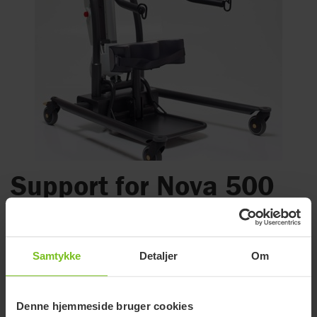
Support for Nova 500
NG Lift (udgået)
UDGÅET: 31.12.19
Samtykke
Detaljer
Om
For detaljerede specifikationer på produktet se brochure
nedenfor.
Denne hjemmeside bruger cookies