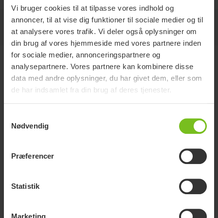
Vi bruger cookies til at tilpasse vores indhold og
annoncer, til at vise dig funktioner til sociale medier og til
Dokumenter
at analysere vores trafik. Vi deler også oplysninger om
din brug af vores hjemmeside med vores partnere inden
for sociale medier, annonceringspartnere og
Dokumenter
analysepartnere. Vores partnere kan kombinere disse
data med andre oplysninger, du har givet dem, eller som
de har indsamlet fra din brug af deres tjenester.
Download af manualer er kun til hensigtsmæssige formål.
Produkterne kan blive ændret uden forudgående varsel. Læserens
skøn må ligge til grund for overensstemmelse mellem produktversion,
Samtykkevalg
varenummer og den korrekte udgave af manualen.
Nødvendig
Find dokument
Præferencer
Dokumenttype
Statistik
Ryd sortering
Brugermanual
Marketing