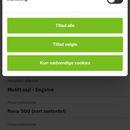
Brochure Nova 500 NG
Brugermanual
Nova 500
Tillad alle
Brugermanual
Tillad valgte
Nova 500 NG
Monteringsvejledning
Kun nødvendige cookies
Nova 500 NG
Periodisk eftersyn
Molift sejl - Engelsk
Reservedelsliste
Nova 500 (sort motordel)
Reservedelsliste