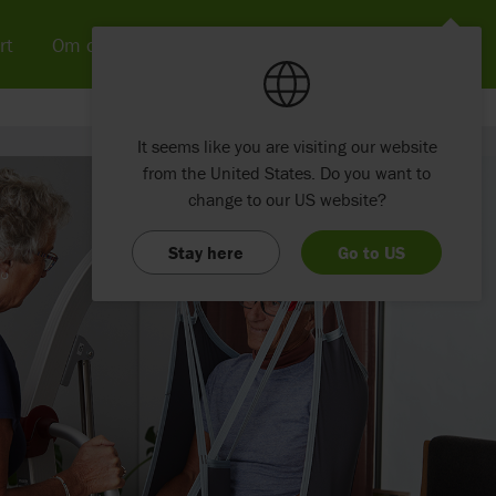
rt
Om os
Nyheder & SoMe
Kontakt
It seems like you are visiting our website
from the United States. Do you want to
change to our US website?
Stay here
Go to US