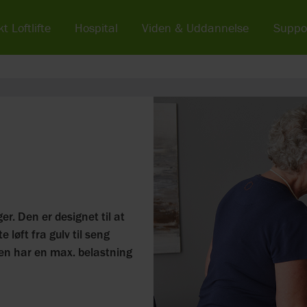
t Loftlifte
Hospital
Viden & Uddannelse
Suppo
ger. Den er designet til at
løft fra gulv til seng
 Den har en max. belastning