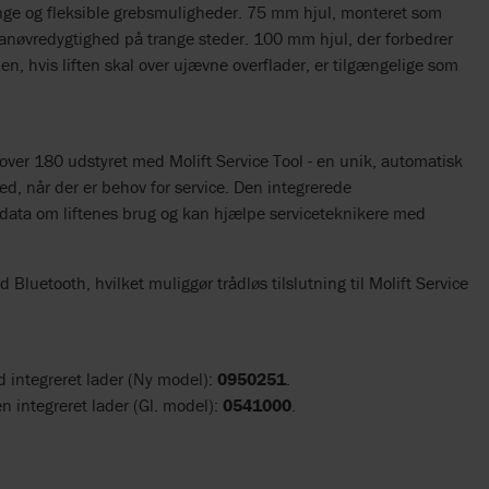
ge og fleksible grebsmuligheder. 75 mm hjul, monteret som
anøvredygtighed på trange steder. 100 mm hjul, der forbedrer
en, hvis liften skal over ujævne overflader, er tilgængelige som
 Mover 180 udstyret med Molift Service Tool - en unik, automatisk
ked, når der er behov for service. Den integrerede
 data om liftenes brug og kan hjælpe serviceteknikere med
 Bluetooth, hvilket muliggør trådløs tilslutning til Molift Service
d integreret lader (Ny model):
0950251
.
en integreret lader (Gl. model):
0541000
.