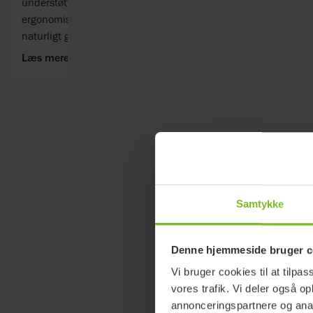
understøtter et
ergonomisk og
naturligt greb med
flere forskellige
Læs mere
grebsmuligheder.
Samtykke
Denne hjemmeside bruger c
Vi bruger cookies til at tilpas
vores trafik. Vi deler også 
annonceringspartnere og anal