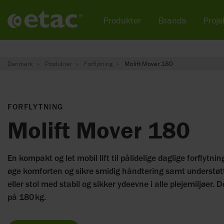
Produkter
Brands
Projek
Danmark
Produkter
Forflytning
Molift Mover 180
FORFLYTNING
Molift Mover 180
En kompakt og let mobil lift til pålidelige daglige forflytnin
øge komforten og sikre smidig håndtering samt understøtte 
eller stol med stabil og sikker ydeevne i alle plejemiljøer.
på 180 kg.