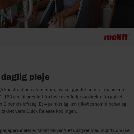
 daglig pleje
tskonstruktion i aluminium, hvilket gør det nemt at manøvrere
27–163 cm, tillader løft fra høje overflader og direkte fra gulvet.
t 2-punkts løfteåg. Et 4-punkts åg kan tilkøbes som tilbehør og
øj takket være Quick Release koblingen.
 plejepersonalet er Molift Mover 180 udstyret med Molifts unikke