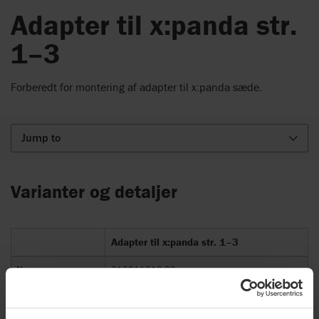
Adapter til x:panda str.
1–3
Forberedt for montering af adapter til x:panda sæde.
Jump to
Varianter og detaljer
Adapter til x:panda str. 1–3
Varenummer
318911610-98
Passer til
R82 Multi Frame str. 1-3