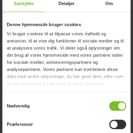
Samtykke
Detaljer
Om
Dokumenter
Denne hjemmeside bruger cookies
Vi bruger cookies til at tilpasse vores indhold og
annoncer, til at vise dig funktioner til sociale medier og til
Download af manualer er kun til hensigtsmæssige formål.
at analysere vores trafik. Vi deler også oplysninger om
Produkterne kan blive ændret uden forudgående varsel. Læserens
skøn må ligge til grund for overensstemmelse mellem produktversion,
din brug af vores hjemmeside med vores partnere inden
varenummer og den korrekte udgave af manualen.
for sociale medier, annonceringspartnere og
analysepartnere. Vores partnere kan kombinere disse
Find dokument
data med andre oplysninger, du har givet dem, eller som
Dokumenttype
de har indsamlet fra din brug af deres tjenester.
Ryd sortering
Samtykkevalg
Nødvendig
Monteringsvejledning
Adapter til x:panda str. 1-3 (ikke til Strong
Præferencer
Base) - 9996097714