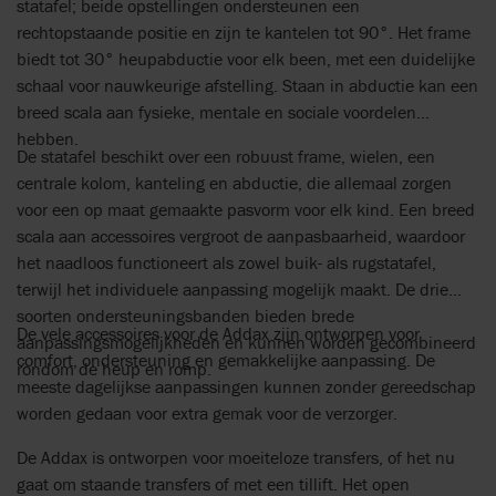
statafel; beide opstellingen ondersteunen een
rechtopstaande positie en zijn te kantelen tot 90°. Het frame
biedt tot 30° heupabductie voor elk been, met een duidelijke
schaal voor nauwkeurige afstelling. Staan in abductie kan een
breed scala aan fysieke, mentale en sociale voordelen
hebben.
De statafel beschikt over een robuust frame, wielen, een
centrale kolom, kanteling en abductie, die allemaal zorgen
voor een op maat gemaakte pasvorm voor elk kind. Een breed
scala aan accessoires vergroot de aanpasbaarheid, waardoor
het naadloos functioneert als zowel buik- als rugstatafel,
terwijl het individuele aanpassing mogelijk maakt. De drie
soorten ondersteuningsbanden bieden brede
De vele accessoires voor de Addax zijn ontworpen voor
aanpassingsmogelijkheden en kunnen worden gecombineerd
comfort, ondersteuning en gemakkelijke aanpassing. De
rondom de heup en romp.
meeste dagelijkse aanpassingen kunnen zonder gereedschap
worden gedaan voor extra gemak voor de verzorger.
De Addax is ontworpen voor moeiteloze transfers, of het nu
gaat om staande transfers of met een tillift. Het open