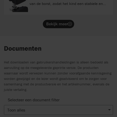
een vergroot ondersteuningsgebied.
van de borst, zodat het kind een stabiele en
vinden die past bij de behoeften van uw kind.
rechte houding kan behouden. Voor de best
mogelijke ondersteuning kan de steun in diepte
en hoogte worden versteld. De hoogte is aan te
Bekijk meer
passen door de middenkolom uit te schuiven.
Daardoor kan de steun meegroeien met het
kind en blijft een goede uitlijning in de loop van
de tijd behouden. Sleuven in de borststeun
Documenten
maken het eenvoudig om een
ondersteuningsriem of verlengingssteun te
bevestigen. Met klapgespen kan ook het vest
Het downloaden van gebruikershandleidingen is alleen bedoeld als
worden bevestigd. Voor het verstellen in hoogte
aanvulling op de meegeleverde geprinte versie. De producten
is gereedschap nodig, terwijl diepteverstelling en
waarnaar wordt verwezen kunnen zonder voorafgaande kennisgeving
het monteren van accessoires zonder
worden gewijzigd en de lezer wordt geadviseerd om te zorgen voor
gereedschap kunnen worden uitgevoerd voor
samenhang met de productversie en het artikelnummer, evenals de
juiste vertaling.
een snelle en eenvoudige installatie.
Selecteer een document filter
Toon alles