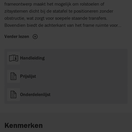
frameontwerp maakt het mogelijk om rolstoelen of
zitsystemen dicht bij de statafel te positioneren zonder
obstructie, wat zorgt voor soepele staande transfers.
Bovendien biedt de achterkant van het frame ruimte voor
mobiele tilliften, zoals de Molift Smart 150, waardoor
Verder lezen
vlekkeloze transfers met een mobiele tillift mogelijk zijn.
Handleiding
Prijslijst
Onderdelenlijst
Kenmerken