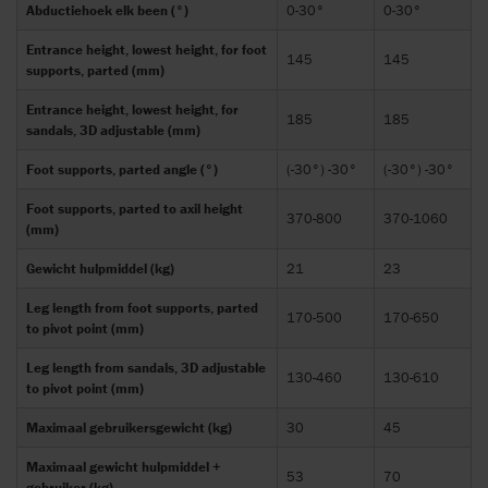
Abductiehoek elk been (°)
0-30°
0-30°
Entrance height, lowest height, for foot
145
145
supports, parted (mm)
Entrance height, lowest height, for
185
185
sandals, 3D adjustable (mm)
Foot supports, parted angle (°)
(-30°) -30°
(-30°) -30°
Foot supports, parted to axil height
370-800
370-1060
(mm)
Gewicht hulpmiddel (kg)
21
23
Leg length from foot supports, parted
170-500
170-650
to pivot point (mm)
Leg length from sandals, 3D adjustable
130-460
130-610
to pivot point (mm)
Maximaal gebruikersgewicht (kg)
30
45
Maximaal gewicht hulpmiddel +
53
70
gebruiker (kg)