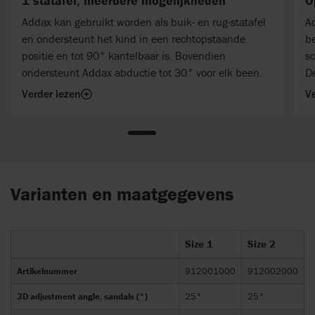
1 statafel, meerdere mogelijkheden
O
Addax kan gebruikt worden als buik- en rug-statafel
A
en ondersteunt het kind in een rechtopstaande
be
positie en tot 90° kantelbaar is. Bovendien
sc
ondersteunt Addax abductie tot 30° voor elk been.
De
bu
Verder lezen
Ve
co
Varianten en maatgegevens
Size 1
Size 2
Artikelnummer
912001000
912002000
3D adjustment angle, sandals (°)
25°
25°