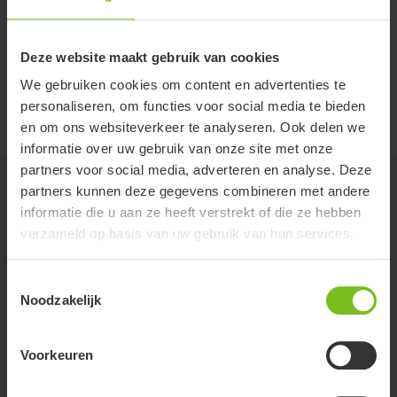
adjustable, in prone (mm)
Tray height from sandals, 3D
130-760
130-940
adjustable, in supine (mm)
Deze website maakt gebruik van cookies
We gebruiken cookies om content en advertenties te
User height (mm)
700-1050
930-1280
personaliseren, om functies voor social media te bieden
en om ons websiteverkeer te analyseren. Ook delen we
informatie over uw gebruik van onze site met onze
partners voor social media, adverteren en analyse. Deze
Opties
partners kunnen deze gegevens combineren met andere
informatie die u aan ze heeft verstrekt of die ze hebben
verzameld op basis van uw gebruik van hun services.
Maat 1
Toestemmingsselectie
Noodzakelijk
Voorkeuren
Maat 2