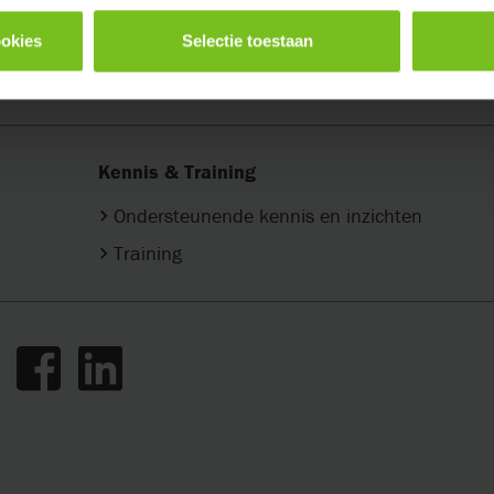
ookies
Selectie toestaan
Kennis & Training
Ondersteunende kennis en inzichten
Training