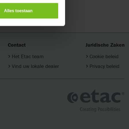
Alles toestaan
Contact
Juridische Zaken
Het Etac team
Cookie beleid
Vind uw lokale dealer
Privacy beleid