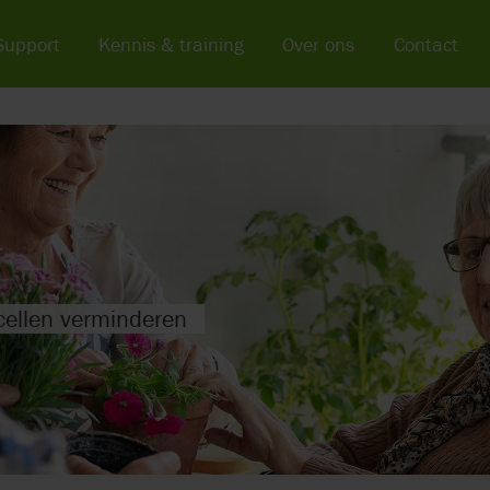
Support
Kennis & training
Over ons
Contact
cellen verminderen