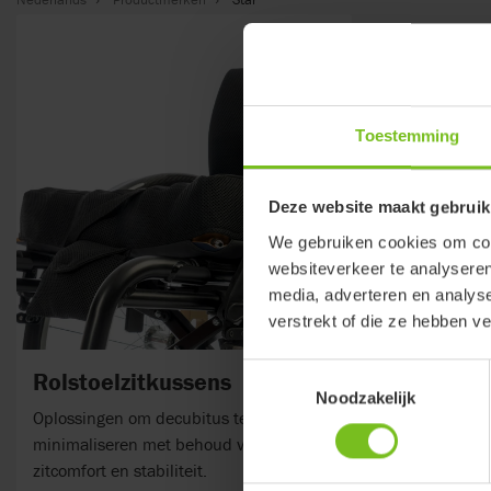
Toestemming
Deze website maakt gebruik
We gebruiken cookies om cont
websiteverkeer te analyseren
media, adverteren en analys
verstrekt of die ze hebben v
Toestemmingsselectie
Rolstoelzitkussens
Noodzakelijk
Oplossingen om decubitus te
minimaliseren met behoud van
zitcomfort en stabiliteit.