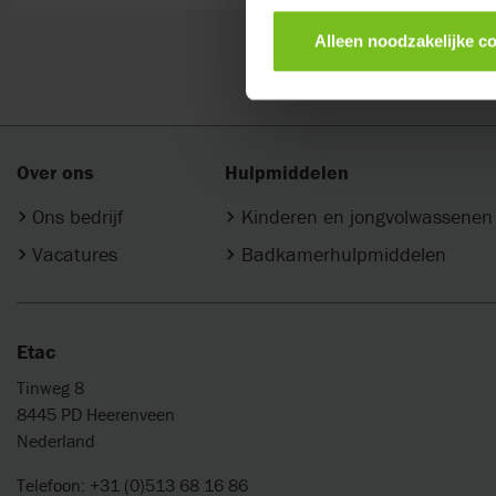
Alleen noodzakelijke c
Over ons
Hulpmiddelen
Ons bedrijf
Kinderen en jongvolwassenen
Vacatures
Badkamerhulpmiddelen
Etac
Tinweg 8
8445 PD Heerenveen
Nederland
Telefoon: +31 (0)513 68 16 86