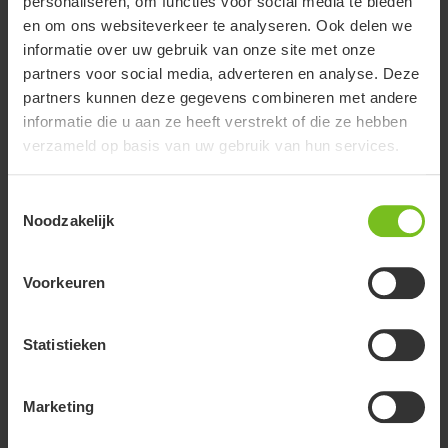
personaliseren, om functies voor social media te bieden
hartaanval de behoefte ondervond om gebruikers op een
en om ons websiteverkeer te analyseren. Ook delen we
veilige manier te kunnen tillen en verplaatsen.
informatie over uw gebruik van onze site met onze
partners voor social media, adverteren en analyse. Deze
partners kunnen deze gegevens combineren met andere
informatie die u aan ze heeft verstrekt of die ze hebben
verzameld op basis van uw gebruik van hun services.
2011
R82 wordt overgenomen
Toestemmingsselectie
Het Deense bedrijf werd in 1982 opgericht door Erik Ernst,
Noodzakelijk
Flemming Møller en Lars Lykke, die op basis van hun
praktijkervaring behoefte hadden aan verbeterde
hulpmiddelen voor kinderen.
Voorkeuren
Statistieken
2011
Marketing
Etac volledig in handen van Nordstjernan