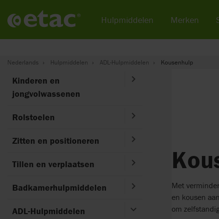
Hulpmiddelen
Merken
Nederlands
Hulpmiddelen
ADL-Hulpmiddelen
Kousenhulp
Kinderen en
jongvolwassenen
Rolstoelen
Zitten en positioneren
Kou
Tillen en verplaatsen
Met verminderd
Badkamerhulpmiddelen
en kousen aan
om zelfstandi
ADL-Hulpmiddelen