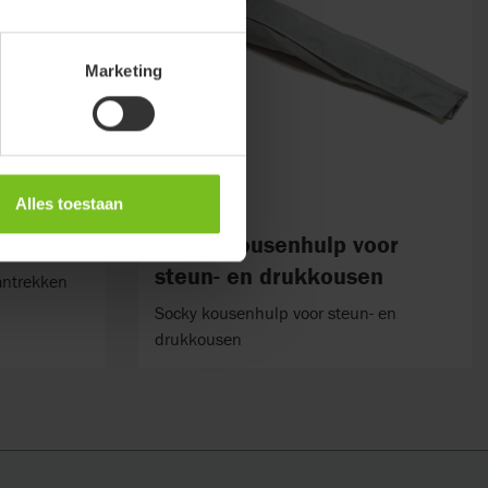
Marketing
Alles toestaan
lang
Socky kousenhulp voor
steun- en drukkousen
antrekken
Socky kousenhulp voor steun- en
drukkousen