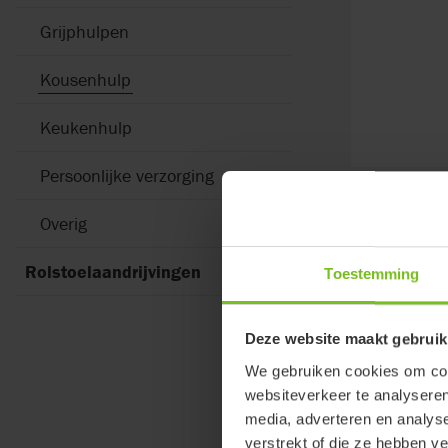
Grijphulpen
Kousenhulp
Keukenhulp
Persoonlijke verzorging
Overig
Merk
Filter
Rolstoelaandrijvingen
Toestemming
3
gevonden re
Deze website maakt gebruik
We gebruiken cookies om cont
websiteverkeer te analyseren
media, adverteren en analys
verstrekt of die ze hebben v