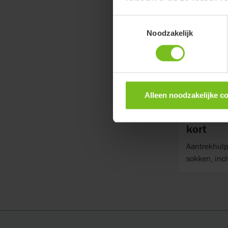
Toestemmingsselectie
Noodzakelijk
Alleen noodzakelijke c
Etac So
kort
Aantrekhulp
sokken, incl