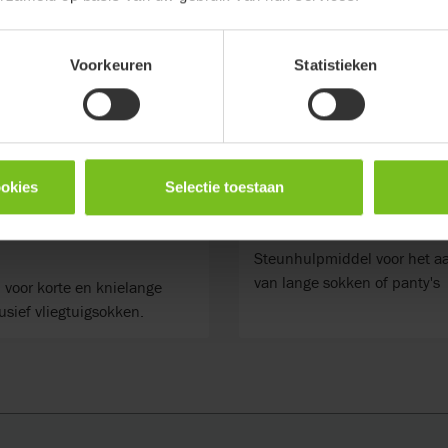
Voorkeuren
Statistieken
ookies
Selectie toestaan
cky kousenhulp,
Socky kousenhulp, 
Steunhulpmiddel voor het a
van lange sokken of panty's
 voor korte en knielange
usief vliegtuigsokken.