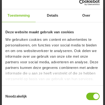
R&D & distributie
Allentown, VS
Toestemming
Details
Over
Deze website maakt gebruik van cookies
We gebruiken cookies om content en advertenties te
personaliseren, om functies voor social media te bieden
en om ons websiteverkeer te analyseren. Ook delen we
informatie over uw gebruik van onze site met onze
partners voor social media, adverteren en analyse. Deze
partners kunnen deze gegevens combineren met andere
informatie die u aan ze heeft verstrekt of die ze hebben
verzameld op basis van uw gebruik van hun services.
R&D, productie & distributie
Toestemmingsselectie
Stevens Point, VS
Noodzakelijk