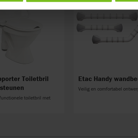
porter Toiletbril
Etac Handy wandbe
steunen
Veilig en comfortabel ontwe
functionele toiletbril met