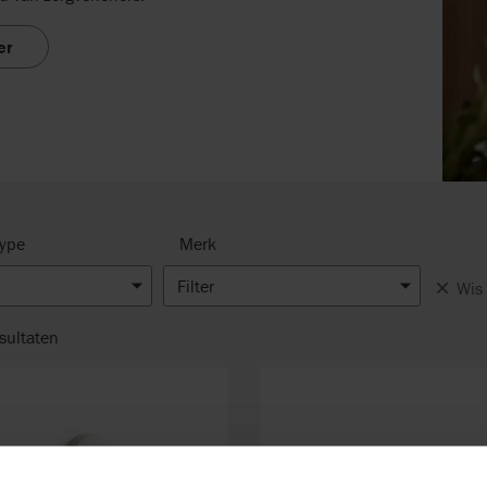
er
type
Merk
Filter
Wis 
sultaten