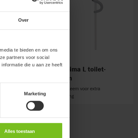
Over
 media te bieden en om ons
ze partners voor social
nformatie die u aan ze heeft
steun
Etac Optima L toilet-
armsteun
Blokkeersysteem voor extra
Marketing
ondersteuning
Alles toestaan