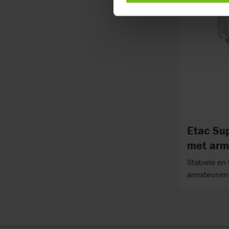
Etac Sup
met arm
Stabiele en 
armsteunen