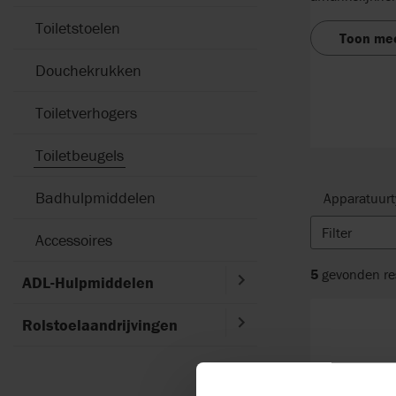
Toiletstoelen
Toon me
Douchekrukken
Toiletverhogers
Toiletbeugels
Badhulpmiddelen
Apparatuur
Filter
Accessoires
5
gevonden re
ADL-Hulpmiddelen
Rolstoelaandrijvingen