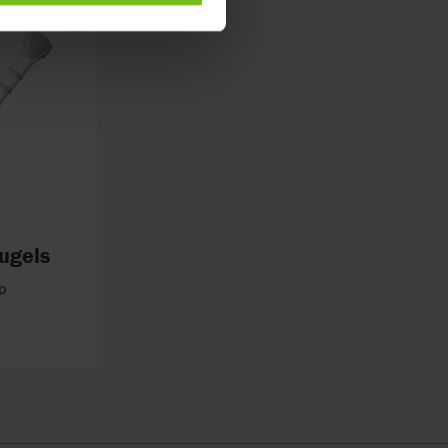
ugels
rp