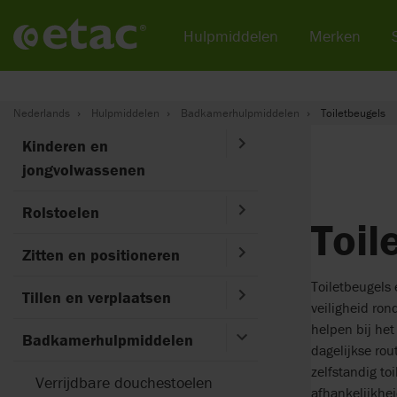
Hulpmiddelen
Merken
Nederlands
Hulpmiddelen
Badkamerhulpmiddelen
Toiletbeugels
Kinderen en
jongvolwassenen
Rolstoelen
Toil
Zitten en positioneren
Toiletbeugels 
Tillen en verplaatsen
veiligheid ron
helpen bij het
Badkamerhulpmiddelen
dagelijkse rou
zelfstandig toi
Verrijdbare douchestoelen
afhankelijkhei