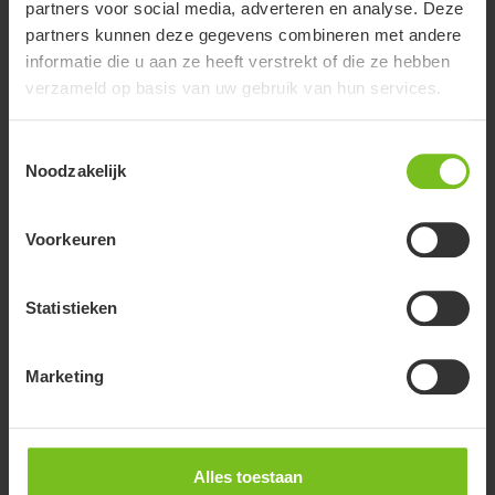
Dagelijks gebruik rolstoel
partners voor social media, adverteren en analyse. Deze
partners kunnen deze gegevens combineren met andere
Semi-permanente rolstoel die voor iedereen de juiste
informatie die u aan ze heeft verstrekt of die ze hebben
zithouding creëert en een goede rugondersteuning geeft.
verzameld op basis van uw gebruik van hun services.
Toestemmingsselectie
Noodzakelijk
Voorkeuren
Statistieken
Marketing
Alles toestaan