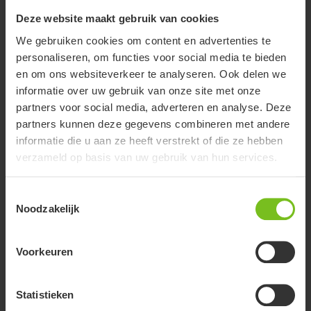
Deze website maakt gebruik van cookies
We gebruiken cookies om content en advertenties te
personaliseren, om functies voor social media te bieden
en om ons websiteverkeer te analyseren. Ook delen we
informatie over uw gebruik van onze site met onze
partners voor social media, adverteren en analyse. Deze
partners kunnen deze gegevens combineren met andere
informatie die u aan ze heeft verstrekt of die ze hebben
verzameld op basis van uw gebruik van hun services.
Toestemmingsselectie
Noodzakelijk
R82 Wombat Solo
Voorkeuren
Wombat Solo is een elegante, eenvoudige activiteitenstoel die
geschikt is voor zowel jonge kinderen als tieners. Het heeft
ingebouwde groeimogelijkheden waardoor het een stoel voor
Statistieken
het leven is.