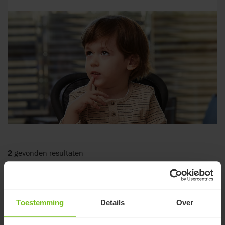
2
gevonden resultaten
Toestemming
Details
Over