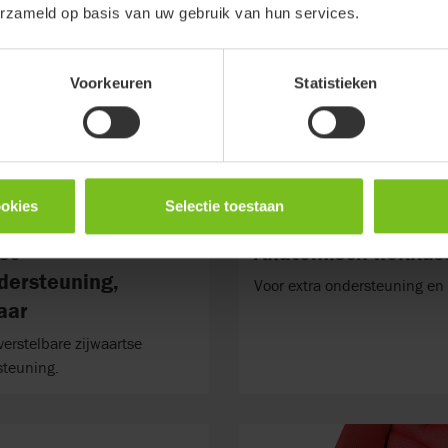
erzameld op basis van uw gebruik van hun services.
Voorkeuren
Statistieken
ookies
Selectie toestaan
tse
Anatomisch nekkus
dersteuning,
Voor extra ondersteuning en s
aar
verstelbare zijwaartse
teuning.