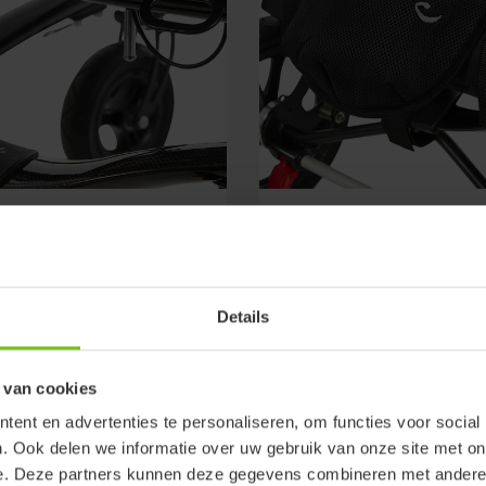
tbevestiging
Zuurstoffleshouder
 is volgens ISO 7176-19
Kan alleen icm met transport
oedgekeurd. Onderdeel van
transportbevestiging zijn
Details
ransportbevestigingsogen,
 van cookies
ent en advertenties te personaliseren, om functies voor social
. Ook delen we informatie over uw gebruik van onze site met on
e. Deze partners kunnen deze gegevens combineren met andere i