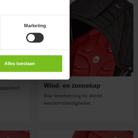
Marketing
Alles toestaan
sen
Wind- en zonnekap
tabiliteit.
Voor bescherming bij allerlei
weersomstandigheden.