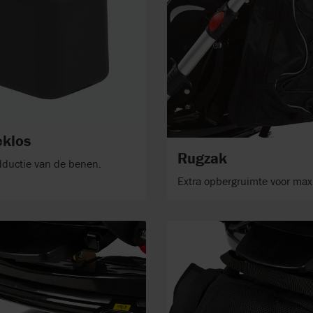
eklos
Rugzak
ductie van de benen.
Extra opbergruimte voor max.