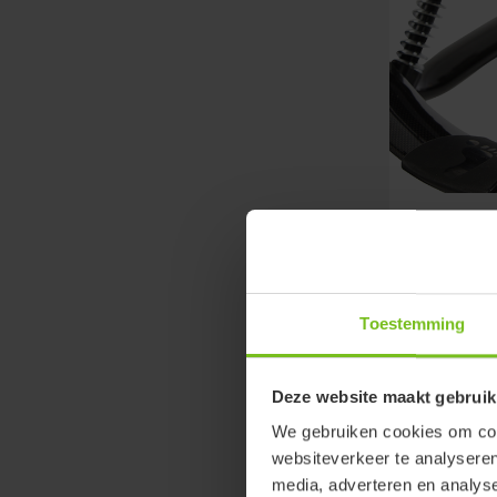
Transpor
De Stingray
getest en g
de Stingray 
Toestemming
naast vier t
twee rode...
Deze website maakt gebruik
We gebruiken cookies om cont
websiteverkeer te analyseren
media, adverteren en analys