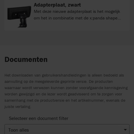
Adapterplaat, zwart
Met deze nieuwe adapterplaat is het mogelijk
om het in combinatie met de x:panda shape
geïntroduceerde Turtleneck-systeem te
gebruiken, ongeacht de gekozen hoofdsteun.
Documenten
Het downloaden van gebruikershandleidingen is alleen bedoeld als
aanvulling op de meegeleverde geprinte versie. De producten
waarnaar wordt verwezen kunnen zonder voorafgaande kennisgeving
worden gewijzigd en de lezer wordt geadviseerd om te zorgen voor
samenhang met de productversie en het artikelnummer, evenals de
juiste vertaling.
Selecteer een document filter
Toon alles