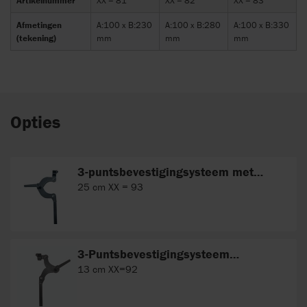
Artikelnummer
XX = 81
XX = 82
XX = 83
Afmetingen
A:100 x B:230
A:100 x B:280
A:100 x B:330
(tekening)
mm
mm
mm
Opties
3-puntsbevestigingsysteem met
horizontale verstelling
25 cm XX = 93
3-Puntsbevestigingsysteem
(omgedraaid)
13 cm XX=92