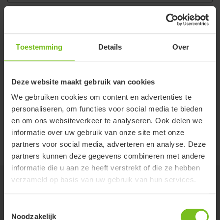
Wis filter
Montage handleiding
Toestemming
Details
Over
3-punts bevestigingssysteem -
9996097901
Deze website maakt gebruik van cookies
Montage handleiding
We gebruiken cookies om content en advertenties te
Swan hoofdsteun-systeem - 9996099000
personaliseren, om functies voor social media te bieden
en om ons websiteverkeer te analyseren. Ook delen we
Prijslijst
informatie over uw gebruik van onze site met onze
Prijslijst Hoofdsteunen
partners voor social media, adverteren en analyse. Deze
partners kunnen deze gegevens combineren met andere
informatie die u aan ze heeft verstrekt of die ze hebben
verzameld op basis van uw gebruik van hun services.
Gerelateerde producten
Toestemmingsselectie
Noodzakelijk