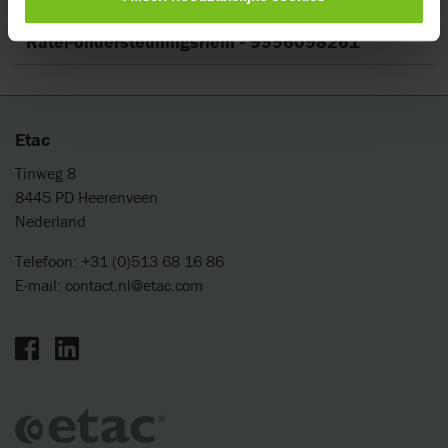
Montage handleiding
Ratel-ondersteuningsriem - 9996098261
Etac
Tinweg 8
8445 PD Heerenveen
Nederland
Telefoon: +31 (0)513 68 16 86
E-mail:
contact.nl@etac.com