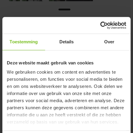
Rompondersteuning,
Omsluitend met
Toestemming
Details
Over
ratelgesp
Deze website maakt gebruik van cookies
De omsluitende rompondersteuning is ontworpen voor een
We gebruiken cookies om content en advertenties te
nauwsluitende, op maat af te stellen pasvorm rond zowel het
personaliseren, om functies voor social media te bieden
bekken als de borst. Met het ratelsysteem kunnen fijne
en om ons websiteverkeer te analyseren. Ook delen we
aanpassingen in kleine stappen worden gemaakt terwijl het
informatie over uw gebruik van onze site met onze
kind in de stahulp staat. Dit zorgt voor een precieze en
partners voor social media, adverteren en analyse. Deze
comfortabele ondersteuning, waardoor het kind een rechte
partners kunnen deze gegevens combineren met andere
houding kan behouden en kan deelnemen aan activiteiten én
De omtrek is eenvoudig aan te passen met klittenband en
informatie die u aan ze heeft verstrekt of die ze hebben
sociale interactie.
wordt vastgezet met een gesp, zodat de montage snel en
verzameld op basis van uw gebruik van hun services.
veilig is.