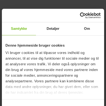
Teleskop tipsikring
Opklappelig, justerbar i højde og regulerbar i længde og
Samtykke
Detaljer
Om
vinkel. Passer alle sædehøjder.
Denne hjemmeside bruger cookies
Jump to
Vi bruger cookies til at tilpasse vores indhold og
annoncer, til at vise dig funktioner til sociale medier og til
at analysere vores trafik. Vi deler også oplysninger om
Varianter og detaljer
din brug af vores hjemmeside med vores partnere inden
for sociale medier, annonceringspartnere og
analysepartnere. Vores partnere kan kombinere disse
Varenummer
Passer til
data med andre oplysninger, du har givet dem, eller som
de har indsamlet fra din brug af deres tjenester.
Tipsikring multi cc59
28457
Cross 5, Cross 6, Prio, Prio 3A
Tipsikring
28458
Transit
Samtykkevalg