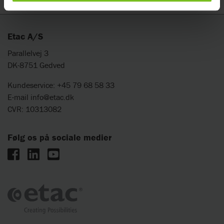
Etac A/S
Parallelvej 3
DK-8751 Gedved
Kundeservice: +45 79 68 58 33
E-mail
info@etac.dk
CVR: 10313082
Følg os på sociale medier