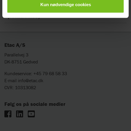
Brugermanual
Kun nødvendige cookies
Produktinformation Elektronisk liftvægt
(PI NR. PH53)
Etac A/S
Parallelvej 3
DK-8751 Gedved
Kundeservice: +45 79 68 58 33
E-mail
info@etac.dk
CVR: 10313082
Følg os på sociale medier