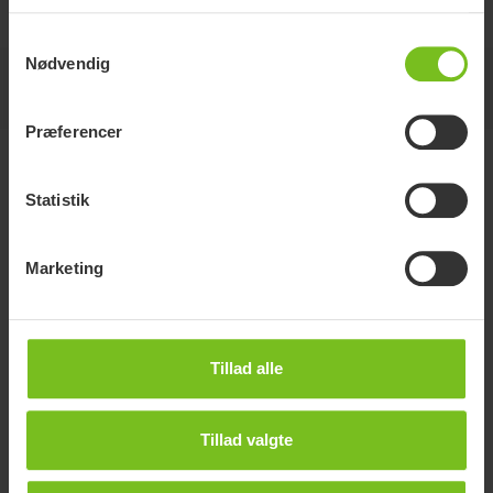
Samtykkevalg
Nødvendig
Dokumenter
Præferencer
Dokumenter
Statistik
Download af manualer er kun til hensigtsmæssige formål.
Produkterne kan blive ændret uden forudgående varsel. Læserens
Marketing
skøn må ligge til grund for overensstemmelse mellem produktversion,
varenummer og den korrekte udgave af manualen.
Find dokument
Tillad alle
Dokumenttype
Tillad valgte
Ryd sortering