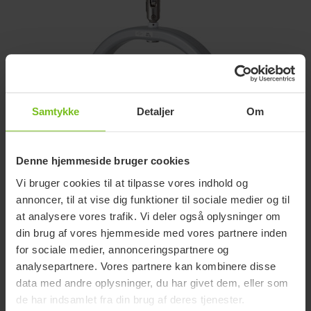
Samtykke
Detaljer
Om
Denne hjemmeside bruger cookies
Support for Elektronisk
Vi bruger cookies til at tilpasse vores indhold og
liftvægt (udgået)
annoncer, til at vise dig funktioner til sociale medier og til
at analysere vores trafik. Vi deler også oplysninger om
din brug af vores hjemmeside med vores partnere inden
UDGÅET: 05.08.26
for sociale medier, annonceringspartnere og
analysepartnere. Vores partnere kan kombinere disse
data med andre oplysninger, du har givet dem, eller som
For detaljerede specifikationer på produktet se
de har indsamlet fra din brug af deres tjenester.
produktinformation nedenfor.