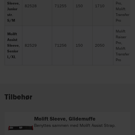
Sleeve,
Pro,
82528
71255
150
1710
Junior
Molift
str.
Transfer
S/M
Pro
Molift
Molift
Raiser
Assist
Pro,
Sleeve,
82529
71256
150
2050
Molift
Senior
Transfer
L/XL
Pro
Tilbehør
Molift Sleeve, Glidemuffe
Benyttes sammen med Molift Assist Strap.