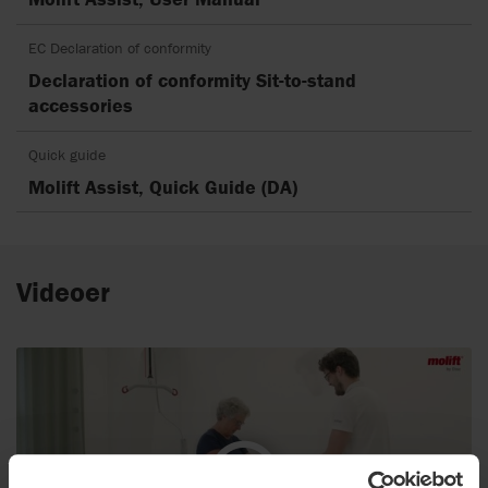
EC Declaration of conformity
Declaration of conformity Sit-to-stand
accessories
Quick guide
Molift Assist, Quick Guide (DA)
Videoer