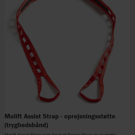
Molift Assist Strap - oprejsningsstøtte
(tryghedsbånd)
Molift Assist Strap som før hed Raiser Strap giver støtte