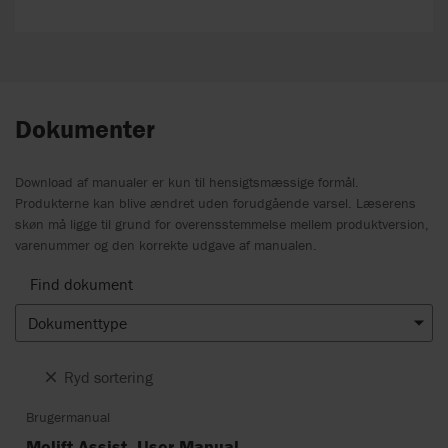
Dokumenter
Download af manualer er kun til hensigtsmæssige formål.
Produkterne kan blive ændret uden forudgående varsel. Læserens
skøn må ligge til grund for overensstemmelse mellem produktversion,
varenummer og den korrekte udgave af manualen.
Find dokument
Dokumenttype
Ryd sortering
Brugermanual
Molift Assist, User Manual