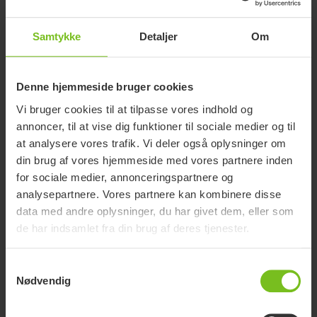
Samtykke
Detaljer
Om
Denne hjemmeside bruger cookies
Molift Assist Sleeve
Vi bruger cookies til at tilpasse vores indhold og
Støtte og sikkerhed under forflytning med Molift Transfer Pro.
annoncer, til at vise dig funktioner til sociale medier og til
at analysere vores trafik. Vi deler også oplysninger om
din brug af vores hjemmeside med vores partnere inden
for sociale medier, annonceringspartnere og
analysepartnere. Vores partnere kan kombinere disse
data med andre oplysninger, du har givet dem, eller som
de har indsamlet fra din brug af deres tjenester.
Samtykkevalg
Nødvendig