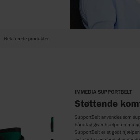
Relaterede produkter
IMMEDIA SUPPORTBELT
Støttende komfo
SupportBelt anvendes som suppo
håndtag giver hjælperen muligh
SupportBelt er et godt hjælpemi
sig, støtte ved gang eller gangt