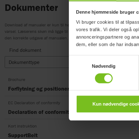
Dokumenter
Denne hjemmeside bruger c
Vi bruger cookies til at tilpas
Download af manualer er kun til hensigtsmæssige formål. Produkterne 
vores trafik. Vi deler også 
varsel. Læserens skøn må ligge til grund for overensstemmelse mellem
annonceringspartnere og anal
den korrekte udgave af manualen.
dem, eller som de har indsaml
Find dokument
Samtykkevalg
Dokumenttype
Ryd sor
Nødvendig
Brochure
Forflytning og positionering
EC Declaration of conformity
Kun nødvendige cook
Declaration of conformity SupportBelt
Kort instruktion
SupportBelt