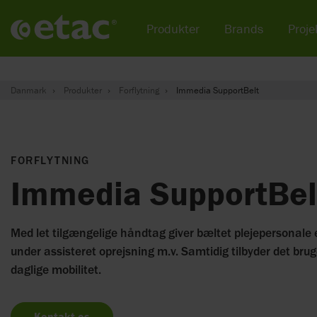
Produkter
Brands
Projek
Danmark
Produkter
Forflytning
Immedia SupportBelt
FORFLYTNING
Immedia SupportBel
Med let tilgængelige håndtag giver bæltet plejepersonale 
under assisteret oprejsning m.v. Samtidig tilbyder det brug
daglige mobilitet.
Kontakt os