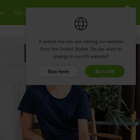
rt
Om os
Nyheder & SoMe
Kontakt
It seems like you are visiting our website
from the United States. Do you want to
change to our US website?
Stay here
Go to US