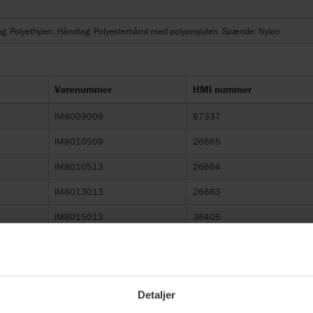
ing: Polyethylen. Håndtag: Polyesterbånd med polypropylen. Spænde: Nylon
Varenummer
HMI nummer
IM8009009
87337
IM8010509
26665
IM8010513
26664
IM8013013
26663
IM8015013
36405
IM8017015
51200
Detaljer