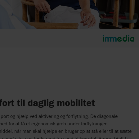
rt til daglig mobilitet
rt og hjælp ved aktivering og forflytning. De diagonale
ed for at få et ergonomisk greb under forflytningen.
ddel, når man skal hjælpe en bruger op at stå eller til at sætte
ræning eller ved forflytning fra seng til kørestol. SupportBelt har