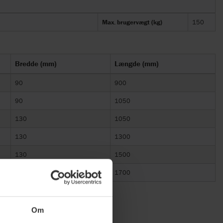
Max. brugervægt (kg)
150
Bredde (mm)
Længde (mm)
90
900
90
1050
130
1050
130
1300
130
1500
150
1700
Om