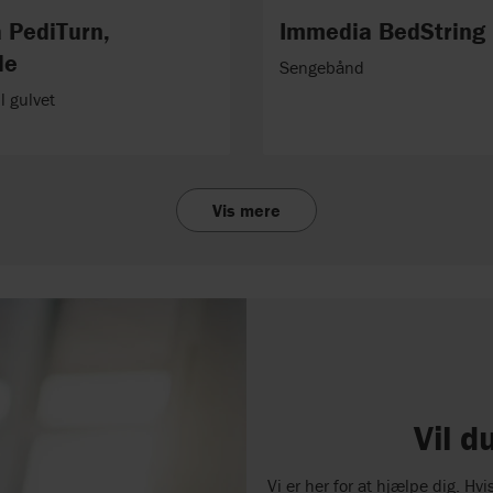
 PediTurn,
Immedia BedString
de
Sengebånd
l gulvet
Vis mere
Vil d
Vi er her for at hjælpe dig. H