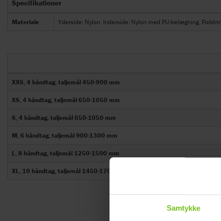
Specifikationer
Materiale
Yderside: Nylon. Inderside: Nylon med PU-belægning. Polstr
XXS, 4 håndtag, taljemål 450-900 mm
XS, 4 håndtag, taljemål 650-1050 mm
S, 4 håndtag, taljemål 650-1050 mm
M, 6 håndtag, taljemål 900-1300 mm
L, 8 håndtag, taljemål 1250-1500 mm
XL, 10 håndtag, taljemål 1450-1700 mm
Samtykke