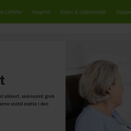
t Loftlifte
Hospital
Viden & Uddannelse
Suppo
t
et sikkert, skånsomt greb
erne stabil støtte i den