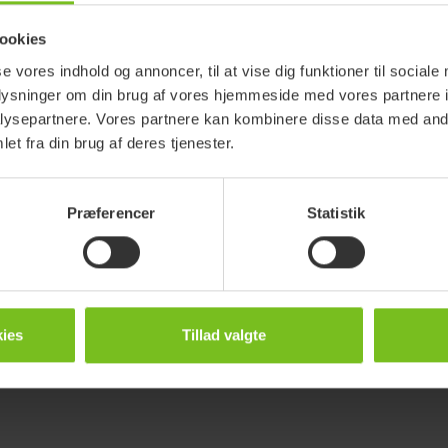
ookies
se vores indhold og annoncer, til at vise dig funktioner til sociale
kan blive ændret uden forudgående
oplysninger om din brug af vores hjemmeside med vores partnere i
 produktversion, varenummer og
ysepartnere. Vores partnere kan kombinere disse data med andr
et fra din brug af deres tjenester.
tering
Præferencer
Statistik
Brugermanual
SupportBelt
Genbrugsanvisning
ies
Tillad valgte
Hjælpemidler Manuel For