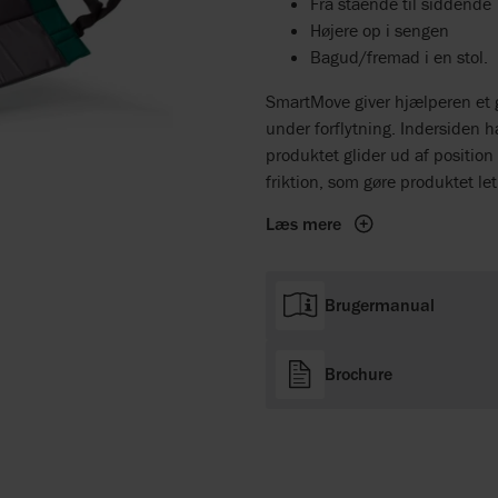
Fra stående til siddende
Højere op i sengen
Bagud/fremad i en stol.
SmartMove giver hjælperen et g
under forflytning. Indersiden h
produktet glider ud af positio
friktion, som gøre produktet let
Læs mere
Brugermanual
Brochure