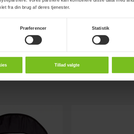
Brugermanual
et fra din brug af deres tjenester.
SmartMove
Genbrugsanvisning
Præferencer
Statistik
Hjælpemidler Manuel For
ies
Tillad valgte