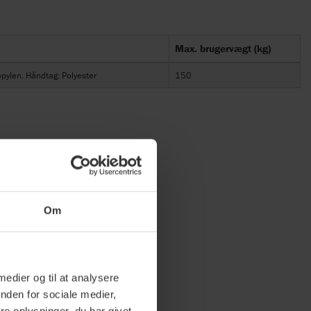
Max. brugervægt (kg)
pylen. Håndtag: Polyester
150
Om
 medier og til at analysere
nden for sociale medier,
e oplysninger, du har givet