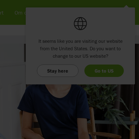
rt
Om os
Nyheder & SoMe
Kontakt
It seems like you are visiting our website
from the United States. Do you want to
change to our US website?
Stay here
Go to US