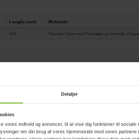
Længde (mm)
Materiale
600
Yderside: Nylon med PU-belægning. Inderside: Polypro
kan blive ændret uden forudgående
Detaljer
 produktversion, varenummer og
ookies
se vores indhold og annoncer, til at vise dig funktioner til sociale
tering
oplysninger om din brug af vores hjemmeside med vores partnere i
ysepartnere. Vores partnere kan kombinere disse data med andr