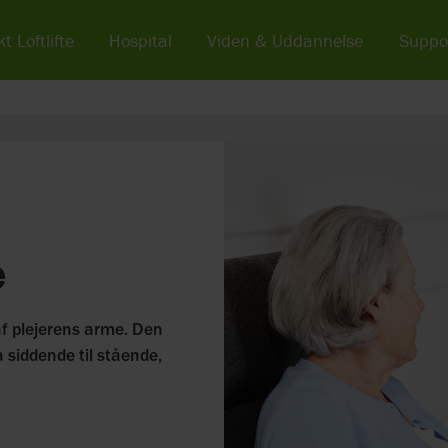
t Loftlifte
Hospital
Viden & Uddannelse
Suppo
e
f plejerens arme. Den
a siddende til stående,