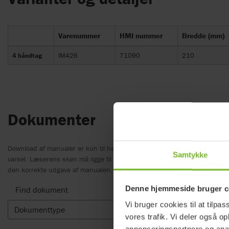
Varenummer
HMI nummer
Bredde (mm)
4 håndtag
IM426
71090
210
Dokumenter
Download af manualer er kun til hensigtsmæssige formål. Produkterne 
Samtykke
varsel. Læserens skøn må ligge til grund for overensstemmelse mellem
den korrekte udgave af manualen.
Denne hjemmeside bruger c
Find dokument
Vi bruger cookies til at tilpas
Dokumenttype
Ryd sor
vores trafik. Vi deler også 
annonceringspartnere og anal