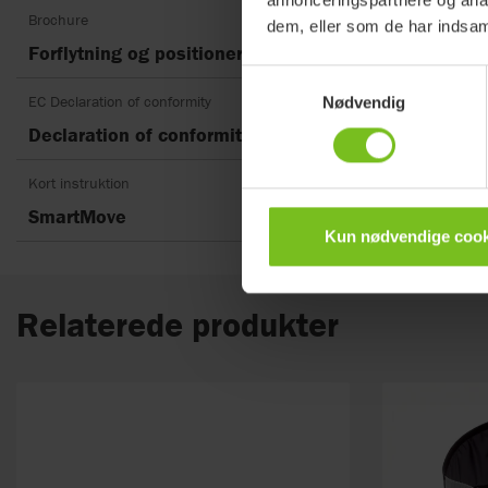
Brochure
dem, eller som de har indsaml
Forflytning og positionering
Samtykkevalg
EC Declaration of conformity
Nødvendig
Declaration of conformity SmartMove
Kort instruktion
SmartMove
Kun nødvendige cook
Relaterede produkter