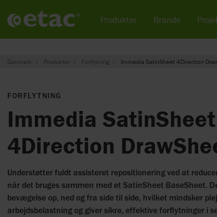
Produkter
Brands
Projek
Danmark
Produkter
Forflytning
Immedia SatinSheet 4Direction Dra
FORFLYTNING
Immedia SatinSheet
4Direction DrawShe
Understøtter fuldt assisteret repositionering ved at reducere
når det bruges sammen med et SatinSheet BaseSheet. Det
bevægelse op, ned og fra side til side, hvilket mindsker pl
arbejdsbelastning og giver sikre, effektive forflytninger i 