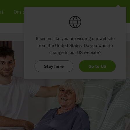
rt
Om os
Nyheder & SoMe
Kontakt
It seems like you are visiting our website
from the United States. Do you want to
change to our US website?
Stay here
Go to US