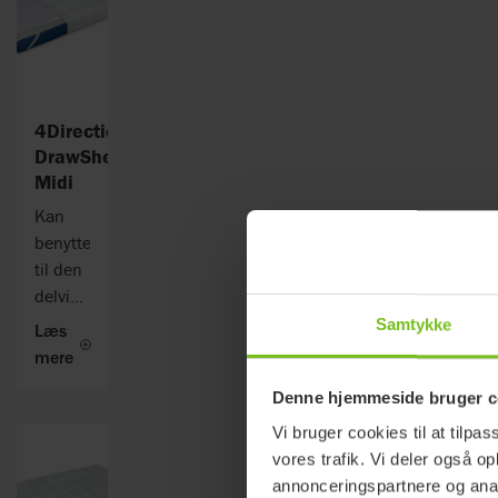
4Direction
DrawSheet.
Dette
er et
bomuldslagen
4Direction
med
DrawSheet
en
Midi
satin-
Kan
underside,
benyttes
som
til den
placeres
delvist
på
afhængige
Samtykke
Læs
glidelagnet
bruger,
mere
og
der
tillader
Denne hjemmeside bruger c
vha.
dermed
det
Vi bruger cookies til at tilpas
bevægelse
ene
vores trafik. Vi deler også 
op og
eller
annonceringspartnere og anal