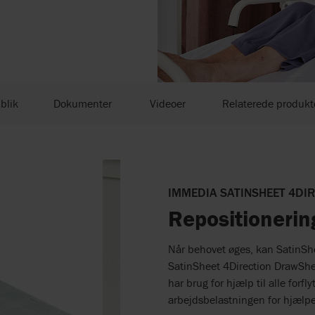
blik
Dokumenter
Videoer
Relaterede produkt
IMMEDIA SATINSHEET 4DI
Repositionerin
Når behovet øges, kan SatinS
SatinSheet 4Direction DrawSheet
har brug for hjælp til alle forf
arbejdsbelastningen for hjælp