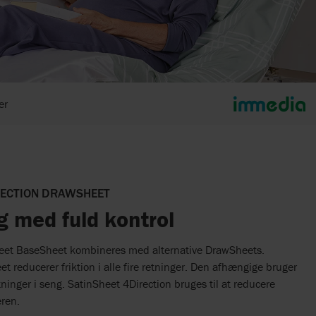
er
RECTION DRAWSHEET
g med fuld kontrol
heet BaseSheet kombineres med alternative DrawSheets.
 reducerer friktion i alle fire retninger. Den afhængige bruger
lytninger i seng. SatinSheet 4Direction bruges til at reducere
eren.