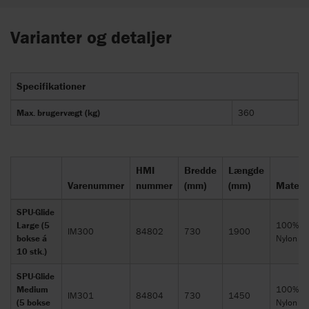
Varianter og detaljer
Specifikationer
Max. brugervægt (kg)
360
HMI
Bredde
Længde
Varenummer
nummer
(mm)
(mm)
Materi
SPU-Glide
Large (5
100%
IM300
84802
730
1900
bokse á
Nylon
10 stk.)
SPU-Glide
Medium
100%
IM301
84804
730
1450
(5 bokse
Nylon