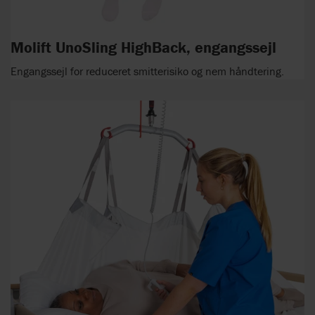
Molift UnoSling HighBack, engangssejl
Engangssejl for reduceret smitterisiko og nem håndtering.