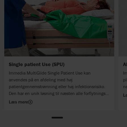
Single patient Use (SPU)
A
Immedia MultiGlide Single Patient Use kan
Im
anvendes på en afdeling med høj
pl
patientgennemstrømning eller høj infektionsrisiko.
n
Den har en unik løsning til næsten alle forflytnings-
L
og positioneringssituationer og reducerer
Læs mere
infektionsrisikoen. MultiGlide Single Patient Use er
et engangsprodukt, men kan benyttes gentagne
gange til samme patient.