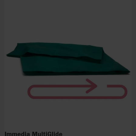
Immedia MultiGlide