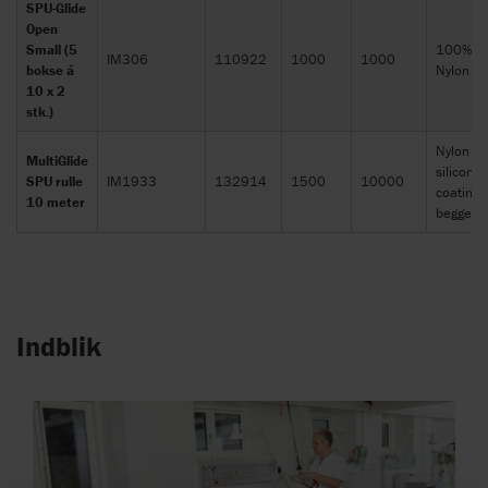
SPU-Glide
Open
Small (5
100%
IM306
110922
1000
1000
bokse á
Nylon
10 x 2
stk.)
Nylon m
MultiGlide
silicone
SPU rulle
IM1933
132914
1500
10000
coating 
10 meter
begge si
Indblik