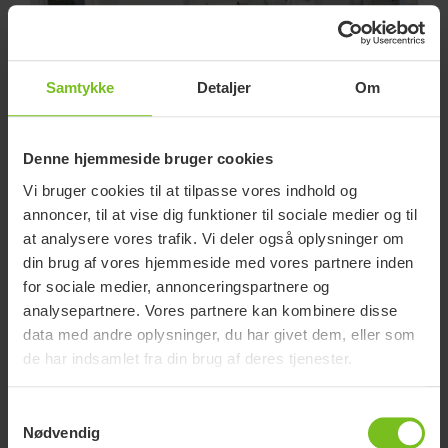
Samtykke
Detaljer
Om
Denne hjemmeside bruger cookies
Forebyg arbejdsrelaterede skader
Vi bruger cookies til at tilpasse vores indhold og
Der er bred enighed blandt undersøgelser, der peger
annoncer, til at vise dig funktioner til sociale medier og til
på, at fysiske krav reduceres, når man benytter et
at analysere vores trafik. Vi deler også oplysninger om
friktionsreducerende lagen frem for et traditionelt
din brug af vores hjemmeside med vores partnere inden
bomuldstræklagen til at repositionere en borger. Læs
for sociale medier, annonceringspartnere og
mere om forebyggelse af arbejdsrelaterede skader
analysepartnere. Vores partnere kan kombinere disse
her.
data med andre oplysninger, du har givet dem, eller som
de har indsamlet fra din brug af deres tjenester.
Dokumenter
Samtykkevalg
Nødvendig