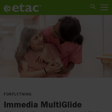
FORFLYTNING
Immedia MultiGlide