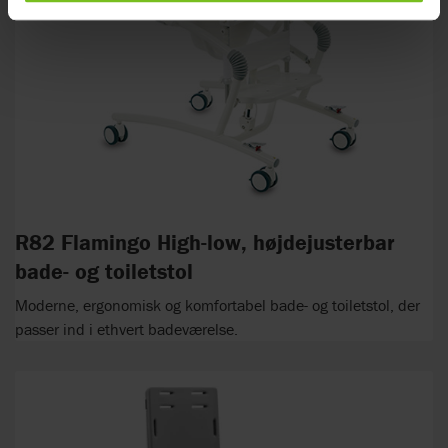
R82 Flamingo High-low, højdejusterbar
bade- og toiletstol
Moderne, ergonomisk og komfortabel bade- og toiletstol, der
passer ind i ethvert badeværelse.