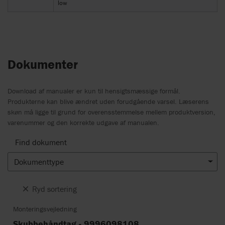
low
Dokumenter
Download af manualer er kun til hensigtsmæssige formål.
Produkterne kan blive ændret uden forudgående varsel. Læserens
skøn må ligge til grund for overensstemmelse mellem produktversion,
varenummer og den korrekte udgave af manualen.
Find dokument
Dokumenttype
Ryd sortering
Monteringsvejledning
Skubbehåndtag - 9996098108