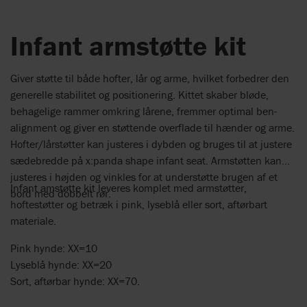
Infant armstøtte kit
Giver støtte til både hofter, lår og arme, hvilket forbedrer den
generelle stabilitet og positionering. Kittet skaber bløde,
behagelige rammer omkring lårene, fremmer optimal ben-
alignment og giver en støttende overflade til hænder og arme.
Hofter/lårstøtter kan justeres i dybden og bruges til at justere
sædebredde på x:panda shape infant seat. Armstøtten kan
justeres i højden og vinkles for at understøtte brugen af et
Infant amstøtte kit leveres komplet med armstøtter,
bord med dobbelt rør.
hoftestøtter og betræk i pink, lyseblå eller sort, aftørbart
materiale.
Pink hynde: XX=10
Lyseblå hynde: XX=20
Sort, aftørbar hynde: XX=70.