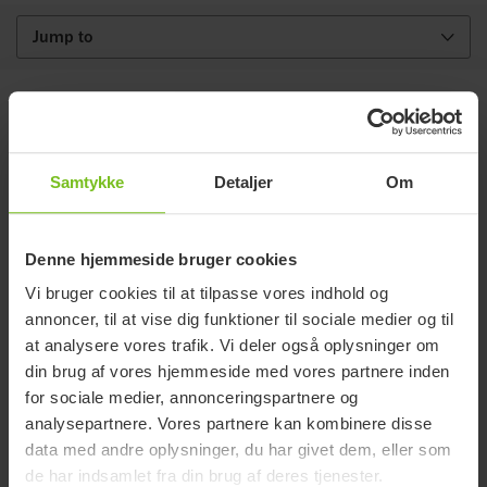
Jump to
Varianter og detaljer
Samtykke
Detaljer
Om
Infant armstøtte kit
Varenummer
31905021-xx
Denne hjemmeside bruger cookies
Passer til
R82 x:panda shape infant seat
Vi bruger cookies til at tilpasse vores indhold og
annoncer, til at vise dig funktioner til sociale medier og til
at analysere vores trafik. Vi deler også oplysninger om
din brug af vores hjemmeside med vores partnere inden
for sociale medier, annonceringspartnere og
Dokumenter
analysepartnere. Vores partnere kan kombinere disse
data med andre oplysninger, du har givet dem, eller som
Download af manualer er kun til hensigtsmæssige formål.
de har indsamlet fra din brug af deres tjenester.