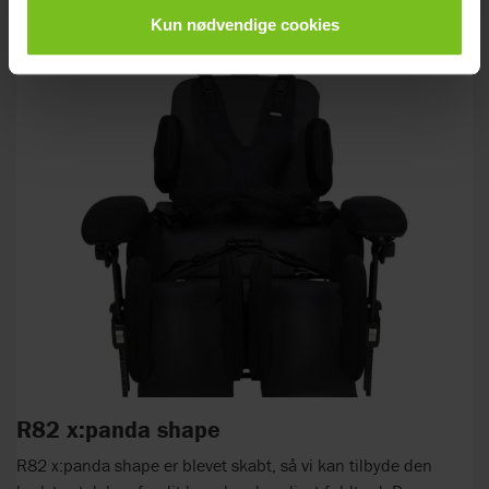
Kun nødvendige cookies
R82 x:panda shape
R82 x:panda shape er blevet skabt, så vi kan tilbyde den