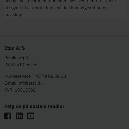
bedste stol, hvorfra dit barn kan leve livet fuldt ud. Den er
designet til at ændre form, så den kan følge dit barns
udvikling.
Etac A/S
Parallelvej 3
DK-8751 Gedved
Kundeservice: +45 79 68 58 33
E-mail
info@etac.dk
CVR: 10313082
Følg os på sociale medier